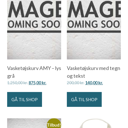
Vasketøjskurv AMY – lys
Vasketøjskurv med tegn
grå
og tekst
1.250,00
kr.
875,00
kr.
200,00
kr.
140,00
kr.
GÅ TIL SHOP
GÅ TIL SHOP
Tilbud!