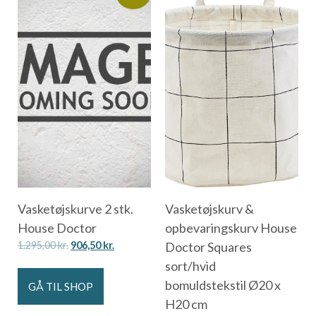
Vasketøjskurve 2 stk.
Vasketøjskurv &
House Doctor
opbevaringskurv House
1.295,00
kr.
906,50
kr.
Doctor Squares
sort/hvid
bomuldstekstil Ø20 x
GÅ TIL SHOP
H20 cm