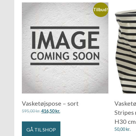
Tilbud!
Vasketøjspose – sort
Vasketø
595,00
kr.
416,50
kr.
Stripes
H30 cm 
GÅ TIL SHOP
50,00
kr.