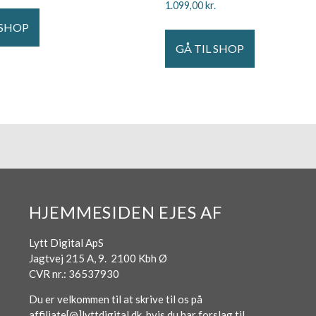
1.099,00
kr.
 SHOP
GÅ TIL SHOP
HJEMMESIDEN EJES AF
Lytt Digital ApS
Jagtvej 215 A, 9. 2100 Kbh Ø
CVR nr.: 36537930
Du er velkommen til at skrive til os på
affiliate[@]lyttdigital.dk, hvis du har forslag til