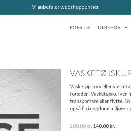
Vi anbefaler webshoppen her
FORSIDE
TILBEHØR
VASKETØJSKUR
Vasketøjskurv eller vasketø
forsiden. Vasketøjskurven h
transportere eller flytte. En
også fin i ungdomsmiljøer o
200,00
kr.
140,00
kr.