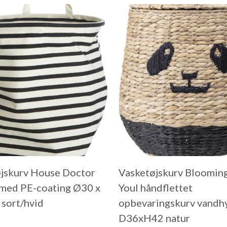
jskurv House Doctor
Vasketøjskurv Blooming
 med PE-coating Ø30 x
Youl håndflettet
sort/hvid
opbevaringskurv vandh
D36xH42 natur