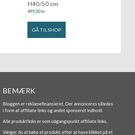
H40/50 cm
499,00
kr.
GÅ TIL SHOP
BEMÆRK
Bloggen er reklamefinansieret. Der annonceres således
i form af affiliate links og andet sponseret indhold.
Alle produktlinks er som udgangspunkt affiliate links.
Vælger du at købe et produkt, efter at have klikket på et