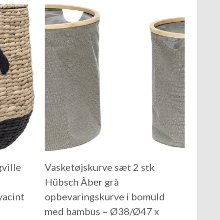
ville
Vasketøjskurve sæt 2 stk
Hübsch Ãber grå
yacint
opbevaringskurve i bomuld
med bambus – Ø38/Ø47 x