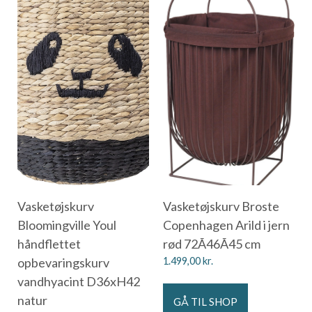
Vasketøjskurv
Vasketøjskurv Broste
Bloomingville Youl
Copenhagen Arild i jern
håndflettet
rød 72Ã46Ã45 cm
opbevaringskurv
1.499,00
kr.
vandhyacint D36xH42
natur
GÅ TIL SHOP