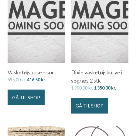
Vasketøjspose – sort
Dixie vasketøjskurve i
595,00
kr.
416,50
kr.
søgræs 2 stk
1.900,00
kr.
1.350,00
kr.
GÅ TIL SHOP
GÅ TIL SHOP