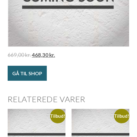
669,00
kr.
468,30
kr.
GÅ TIL SHOP
RELATEREDE VARER
Tilbud!
Tilbud!