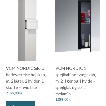
VCM NORDIC Silora
VCM NORDIC 1
badeværelse højskab,
spejlkabinet vægskab,
m. 2 låger, 2 hylder, 1
m. 2 låger og 1 hylde –
skuffe – hvid træ
spejlglas og sort
2.399,00
kr.
melamin
1.099,00
kr.