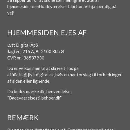
Så slipper du for at skulle sammenligne et utal af
hjemmesider med badeværelsestilbehør. Vi hjælper dig på
vej!
HJEMMESIDEN EJES AF
Lytt Digital ApS
Jagtvej 215 A, 9. 2100 Kbh Ø
CVR nr.: 36537930
Du er velkommen til at skrive til os på
affiliate[@]lyttdigital.dk, hvis du har forslag til forbedringer
af siden eller lignende.
Du bedes mærke din henvendelse:
“Badevaerelsestilbehoer.dk”
BEMÆRK
Bloggen er reklamefinansieret. Der annonceres således i