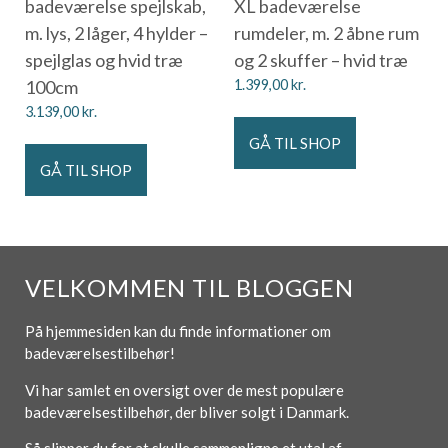
badeværelse spejlskab,
XL badeværelse
m. lys, 2 låger, 4 hylder –
rumdeler, m. 2 åbne rum
spejlglas og hvid træ
og 2 skuffer – hvid træ
100cm
1.399,00
kr.
3.139,00
kr.
GÅ TIL SHOP
GÅ TIL SHOP
VELKOMMEN TIL BLOGGEN
På hjemmesiden kan du finde informationer om
badeværelsestilbehør!
Vi har samlet en oversigt over de mest populære
badeværelsestilbehør, der bliver solgt i Danmark.