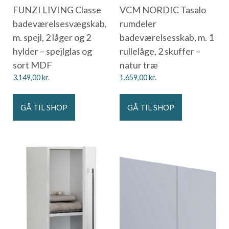
FUNZI LIVING Classe
VCM NORDIC Tasalo
badeværelsesvægskab,
rumdeler
m. spejl, 2 låger og 2
badeværelsesskab, m. 1
hylder – spejlglas og
rullelåge, 2 skuffer –
sort MDF
natur træ
3.149,00
kr.
1.659,00
kr.
GÅ TIL SHOP
GÅ TIL SHOP