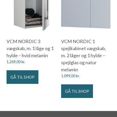
VCM NORDIC 3
VCM NORDIC 1
vægskab, m. 1 låge og 1
spejlkabinet vægskab,
hylde – hvid melamin
m. 2 låger og 1 hylde –
1.269,00
kr.
spejlglas og natur
melamin
1.099,00
kr.
GÅ TIL SHOP
GÅ TIL SHOP