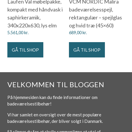
Laufen Val møbelpakke,
VCM NORDIC Malira
kompakt med håndvask i
badeværelsesspejl,
saphirkeramik,
rektangulær – spejlglas
340x220x630, lys elm
og hvid træ (45×60)
5.561,00
kr.
689,00
kr.
GÅ TIL SHOP
GÅ TIL SHOP
VELKOMMEN TIL BLOGGEN
På hjemmesiden kan du finde informationer om
badeværelsestilbehør!
Vi har samlet en oversigt over de mest populære
badeværelsestilbehør, der bliver solgt i Danmark.
Så slipper du for at skulle sammenligne et utal af