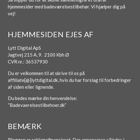
hjemmesider med badeværelsestilbehør. Vi hjælper dig på
vej!
HJEMMESIDEN EJES AF
Lytt Digital ApS
Jagtvej 215 A, 9. 2100 Kbh Ø
CVR nr.: 36537930
Du er velkommen til at skrive til os på
affiliate[@]lyttdigital.dk, hvis du har forslag til forbedringer
af siden eller lignende.
Du bedes mærke din henvendelse:
“Badevaerelsestilbehoer.dk”
BEMÆRK
Bloggen er reklamefinansieret. Der annonceres således i