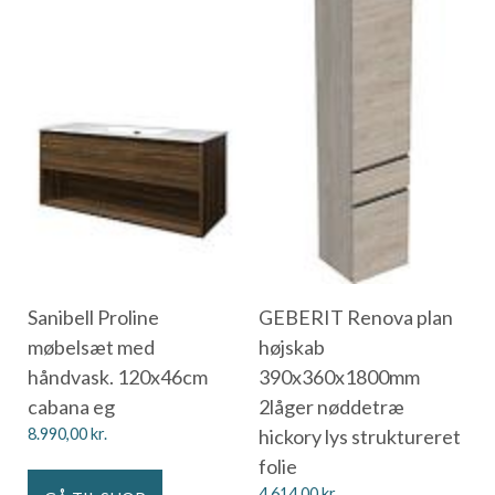
Sanibell Proline
GEBERIT Renova plan
møbelsæt med
højskab
håndvask. 120x46cm
390x360x1800mm
cabana eg
2låger nøddetræ
8.990,00
kr.
hickory lys struktureret
folie
4.614,00
kr.