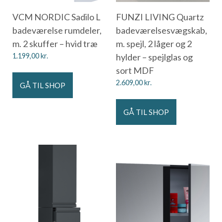
VCM NORDIC Sadilo L
FUNZI LIVING Quartz
badeværelse rumdeler,
badeværelsesvægskab,
m. 2 skuffer – hvid træ
m. spejl, 2 låger og 2
1.199,00
kr.
hylder – spejlglas og
sort MDF
2.609,00
kr.
GÅ TIL SHOP
GÅ TIL SHOP