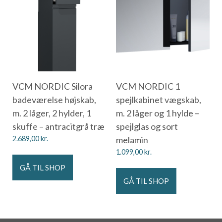
VCM NORDIC Silora
VCM NORDIC 1
badeværelse højskab,
spejlkabinet vægskab,
m. 2 låger, 2 hylder, 1
m. 2 låger og 1 hylde –
skuffe – antracitgrå træ
spejlglas og sort
2.689,00
kr.
melamin
1.099,00
kr.
GÅ TIL SHOP
GÅ TIL SHOP