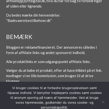
affiliate[@]lyttdigital.dk, hvis du har forslag til forbedringer
af siden eller lignende.
Du bedes mærke din henvendelse:
“Badevaerelsestilbehoer.dk”
BEMÆRK
Bloggen er reklamefinansieret. Der annonceres således i
form af affiliate links og andet sponseret indhold.
Alle produktlinks er som udgangspunkt affiliate links.
Vælger du at købe et produkt, efter at have klikket på et link,
modtager vi en lille kommission, som bruges til at drive
bloggen.
Vi bruger cookies til at forbedre brugeroplevelsen samt
tilpasse indhold. Vi benytter trejdeparts cookies samt cookies
til anonym sporing på tværs af hjemmesider. Ved at bruge
vores hjemmeside, godkender du vores cookie- og
Forside
Om / Kontakt
Betingelser
persondatapolitik.