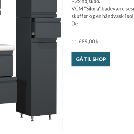
– 2x højskab.
VCM “Silora” badeværelses
skuffer og en håndvask i sol
De
11.689,00
kr.
GÅ TIL SHOP