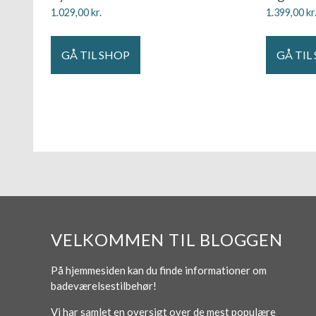
1.029,00
kr.
1.399,00
kr
GÅ TIL SHOP
GÅ TIL
VELKOMMEN TIL BLOGGEN
På hjemmesiden kan du finde informationer om
badeværelsestilbehør!
Vi har samlet en oversigt over de mest populære