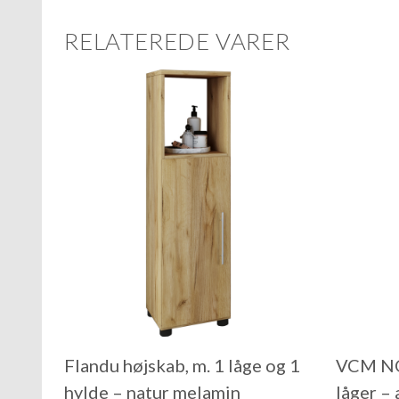
RELATEREDE VARER
Flandu højskab, m. 1 låge og 1
VCM NO
hylde – natur melamin
låger –