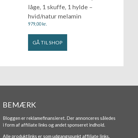
låge, 1 skuffe, 1 hylde –
hvid/natur melamin
979,00
kr.
GÅ TIL SHOP
BEMÆRK
Bloggen er reklamefinansieret. Der annonceres således
i form af affiliate links og andet sponseret indhold.
Alle produktlinks er som udgangspunkt affiliate links.