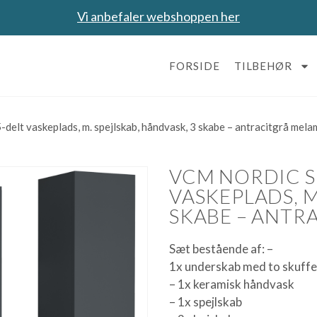
Vi anbefaler webshoppen her
FORSIDE
TILBEHØR
elt vaskeplads, m. spejlskab, håndvask, 3 skabe – antracitgrå mela
VCM NORDIC SI
VASKEPLADS, M
SKABE – ANTR
Sæt bestående af: –
1x underskab med to skuffe
– 1x keramisk håndvask
– 1x spejlskab