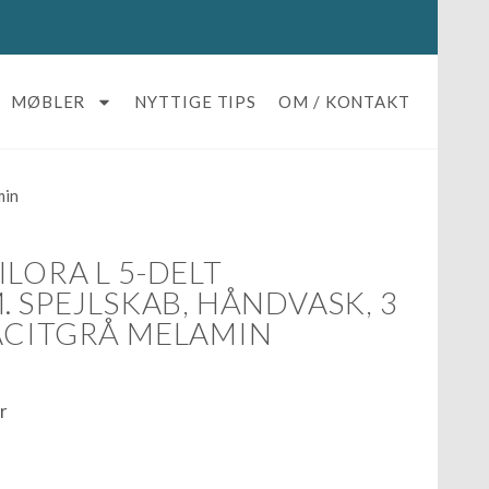
MØBLER
NYTTIGE TIPS
OM / KONTAKT
min
LORA L 5-DELT
. SPEJLSKAB, HÅNDVASK, 3
ACITGRÅ MELAMIN
r