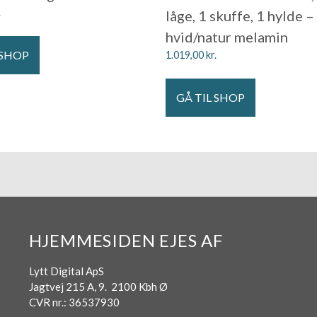
.
låge, 1 skuffe, 1 hylde –
hvid/natur melamin
 SHOP
1.019,00
kr.
GÅ TIL SHOP
HJEMMESIDEN EJES AF
Lytt Digital ApS
Jagtvej 215 A, 9. 2100 Kbh Ø
CVR nr.: 36537930