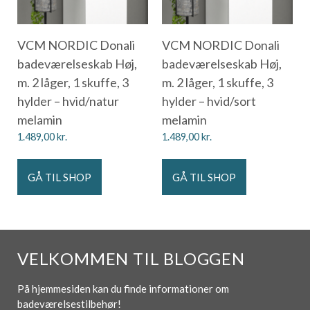
VCM NORDIC Donali
VCM NORDIC Donali
badeværelseskab Høj,
badeværelseskab Høj,
m. 2 låger, 1 skuffe, 3
m. 2 låger, 1 skuffe, 3
hylder – hvid/natur
hylder – hvid/sort
melamin
melamin
1.489,00
kr.
1.489,00
kr.
GÅ TIL SHOP
GÅ TIL SHOP
VELKOMMEN TIL BLOGGEN
På hjemmesiden kan du finde informationer om
badeværelsestilbehør!