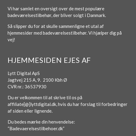
Vi har samlet en oversigt over de mest populære
badeværelsestilbehør, der bliver solgt i Danmark.
Så slipper du for at skulle sammenligne et utal af
hjemmesider med badeværelsestilbehør. Vi hjælper dig på
vej!
HJEMMESIDEN EJES AF
Lytt Digital ApS
Jagtvej 215 A, 9. 2100 Kbh Ø
CVR nr.: 36537930
Du er velkommen til at skrive til os på
affiliate[@]lyttdigital.dk, hvis du har forslag til forbedringer
af siden eller lignende.
Du bedes mærke din henvendelse:
“Badevaerelsestilbehoer.dk”