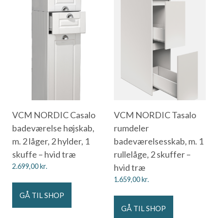
VCM NORDIC Casalo
VCM NORDIC Tasalo
badeværelse højskab,
rumdeler
m. 2 låger, 2 hylder, 1
badeværelsesskab, m. 1
skuffe – hvid træ
rullelåge, 2 skuffer –
2.699,00
kr.
hvid træ
1.659,00
kr.
GÅ TIL SHOP
GÅ TIL SHOP