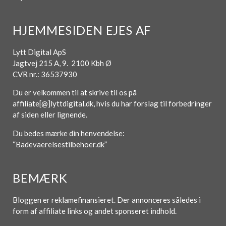
HJEMMESIDEN EJES AF
Lytt Digital ApS
Jagtvej 215 A, 9. 2100 Kbh Ø
CVR nr.: 36537930
Du er velkommen til at skrive til os på
affiliate[@]lyttdigital.dk, hvis du har forslag til forbedringer
af siden eller lignende.
Du bedes mærke din henvendelse:
“Badevaerelsestilbehoer.dk”
BEMÆRK
Bloggen er reklamefinansieret. Der annonceres således i
form af affiliate links og andet sponseret indhold.