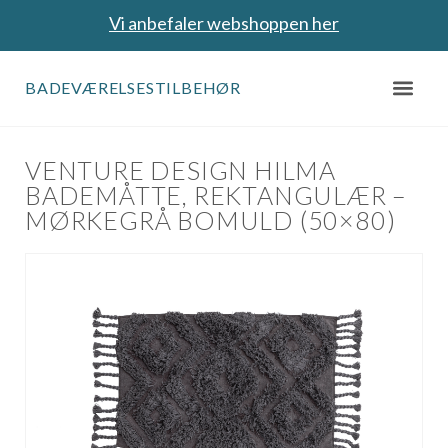
Vi anbefaler webshoppen her
BADEVÆRELSESTILBEHØR
VENTURE DESIGN HILMA
BADEMÅTTE, REKTANGULÆR –
MØRKEGRÅ BOMULD (50×80)