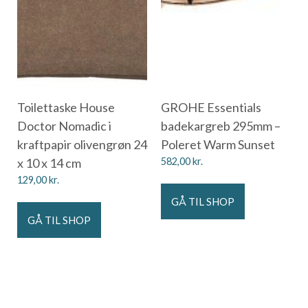
Toilettaske House
GROHE Essentials
Doctor Nomadic i
badekargreb 295mm –
kraftpapir olivengrøn 24
Poleret Warm Sunset
x 10 x 14 cm
582,00
kr.
129,00
kr.
GÅ TIL SHOP
GÅ TIL SHOP