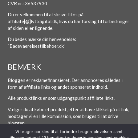
CVR nr.: 36537930
Du er velkommen til at skrive til os på
affiliate[@]lyttdigital.dk, hvis du har forslag til forbedringer
af siden eller lignende.
Du bedes mærke din henvendelse:
“Badevaerelsestilbehoer.dk”
BEMÆRK
Bloggen er reklamefinansieret. Der annonceres således i
form af affiliate links og andet sponseret indhold.
Alle produktlinks er som udgangspunkt affiliate links.
Vælger du at købe et produkt, efter at have klikket på et link,
modtager vi en lille kommission, som bruges til at drive
bloggen.
Vi bruger cookies til at forbedre brugeroplevelsen samt
tilpasse indhold. Vi benytter trejdeparts cookies samt cookies