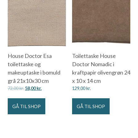
House Doctor Esa
Toilettaske House
toilettaske og
Doctor Nomadic i
makeuptaske i bomuld
kraftpapir olivengrøn 24
grå 21x10x30 cm
x 10 x 14 cm
72,00
kr.
58,00
kr.
129,00
kr.
GÅ TIL SHOP
GÅ TIL SHOP