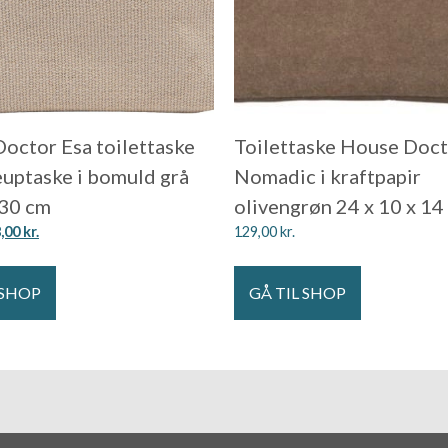
octor Esa toilettaske
Toilettaske House Doc
uptaske i bomuld grå
Nomadic i kraftpapir
30 cm
olivengrøn 24 x 10 x 14
8,00
kr.
129,00
kr.
 SHOP
GÅ TIL SHOP