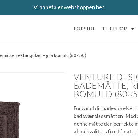
Vi anbefaler webshoppen her
FORSIDE
TILBEHØR
måtte, rektangulær – grå bomuld (80×50)
VENTURE DESI
BADEMÅTTE, 
BOMULD (80×5
Forvandl dit badeværelse til
badeværelsesmåtten! Med sin
denne måtte den perfekte int
af højkvalitets frottémateri