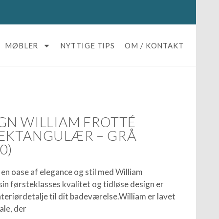
MØBLER
NYTTIGE TIPS
OM / KONTAKT
GN WILLIAM FROTTÉ
REKTANGULÆR – GRÅ
0)
 en oase af elegance og stil med William
 førsteklasses kvalitet og tidløse design er
eriørdetalje til dit badeværelse.William er lavet
ale, der