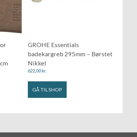
tor
GROHE Essentials
badekargreb 295mm – Børstet
 cm
Nikkel
622,00
kr.
GÅ TIL SHOP