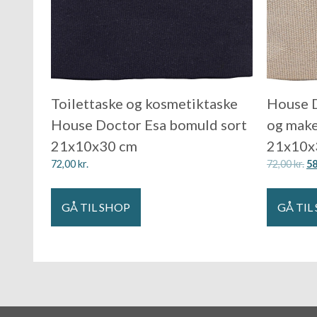
Toilettaske og kosmetiktaske
House D
House Doctor Esa bomuld sort
og make
21x10x30 cm
21x10x
72,00
kr.
72,00
kr.
5
GÅ TIL SHOP
GÅ TIL