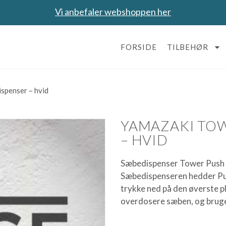
Vi anbefaler webshoppen her
FORSIDE
TILBEHØR
spenser – hvid
YAMAZAKI TOW
– HVID
Sæbedispenser Tower Push i
Sæbedispenseren hedder Pus
trykke ned på den øverste p
overdosere sæben, og brug