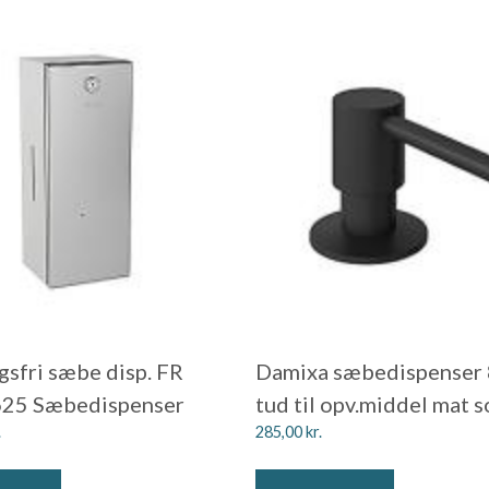
gsfri sæbe disp. FR
Damixa sæbedispenser
625 Sæbedispenser
tud til opv.middel mat s
.
285,00
kr.