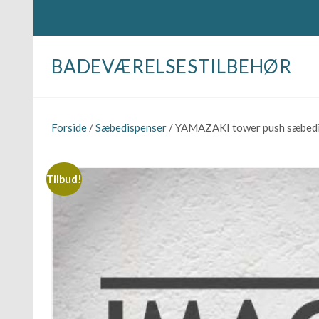
BADEVÆRELSESTILBEHØR
Forside
/
Sæbedispenser
/ YAMAZAKI tower push sæbedi
Tilbud!