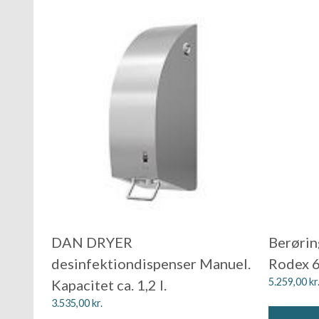
DAN DRYER
Berørin
desinfektiondispenser Manuel.
Rodex 
5.259,00
kr
Kapacitet ca. 1,2 l.
3.535,00
kr.