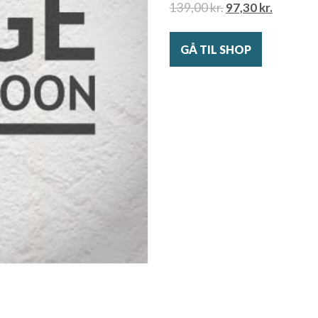
139,00
kr.
97,30
kr.
GÅ TIL SHOP