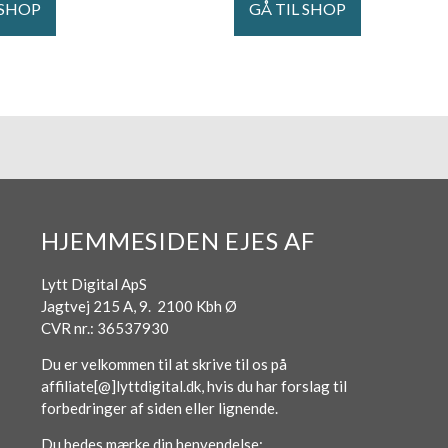
 SHOP
GÅ TIL SHOP
HJEMMESIDEN EJES AF
Lytt Digital ApS
Jagtvej 215 A, 9. 2100 Kbh Ø
CVR nr.: 36537930
Du er velkommen til at skrive til os på
affiliate[@]lyttdigital.dk, hvis du har forslag til
forbedringer af siden eller lignende.
Du bedes mærke din henvendelse: