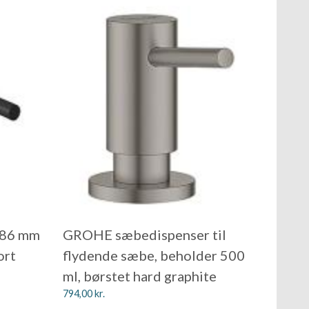
 86 mm
GROHE sæbedispenser til
ort
flydende sæbe, beholder 500
ml, børstet hard graphite
794,00
kr.