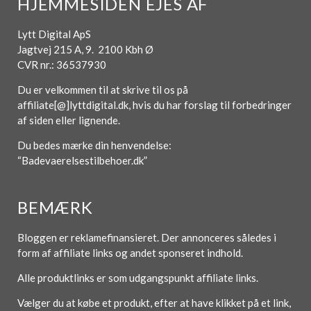
HJEMMESIDEN EJES AF
Lytt Digital ApS
Jagtvej 215 A, 9. 2100 Kbh Ø
CVR nr.: 36537930
Du er velkommen til at skrive til os på
affiliate[@]lyttdigital.dk, hvis du har forslag til forbedringer
af siden eller lignende.
Du bedes mærke din henvendelse:
“Badevaerelsestilbehoer.dk”
BEMÆRK
Bloggen er reklamefinansieret. Der annonceres således i
form af affiliate links og andet sponseret indhold.
Alle produktlinks er som udgangspunkt affiliate links.
Vælger du at købe et produkt, efter at have klikket på et link,