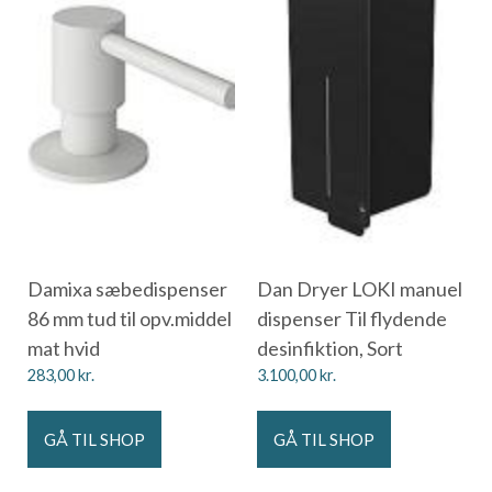
Damixa sæbedispenser
Dan Dryer LOKI manuel
86 mm tud til opv.middel
dispenser Til flydende
mat hvid
desinfiktion, Sort
283,00
kr.
3.100,00
kr.
GÅ TIL SHOP
GÅ TIL SHOP