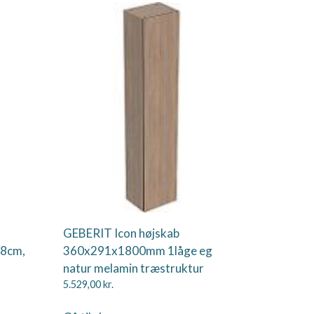
GEBERIT Icon højskab
48cm,
360x291x1800mm 1låge eg
natur melamin træstruktur
5.529,00
kr.