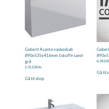
Geberit Acanto vaskeskab
Geberi
890x535x416mm 1skuffe sand-
890x5
grå
6.343,0
5.313,00
kr.
Gå til 
Gå til shop