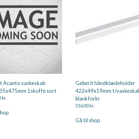
t Acanto vaskeskab
Geberit håndklædeholder
35x475mm 1skuffe sort
422x49x19mm t/vaskeska
0
kr.
blankforkr
216,00
kr.
shop
Gå til shop