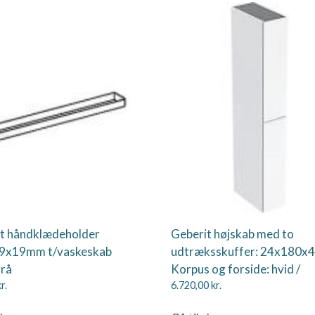
t håndklædeholder
Geberit højskab med to
9x19mm t/vaskeskab
udtræksskuffer: 24x180x
rå
Korpus og forside: hvid /
r.
6.720,00
kr.