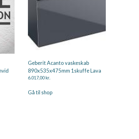
Geberit Acanto vaskeskab
hvid
890x535x475mm 1skuffe Lava
6.017,00
kr.
Gå til shop