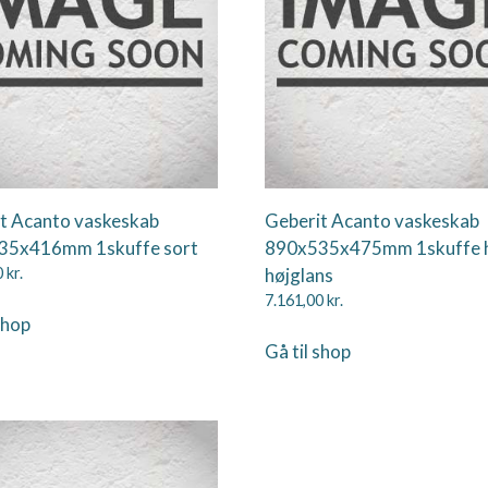
t Acanto vaskeskab
Geberit Acanto vaskeskab
35x416mm 1skuffe sort
890x535x475mm 1skuffe 
0
kr.
højglans
7.161,00
kr.
shop
Gå til shop