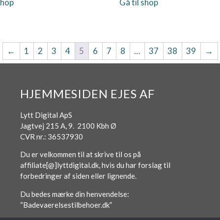
shop
Gå til shop
←
1
2
3
4
5
6
7
8
…
37
38
39
→
HJEMMESIDEN EJES AF
Lytt Digital ApS
Jagtvej 215 A, 9. 2100 Kbh Ø
CVR nr.: 36537930
Du er velkommen til at skrive til os på
affiliate[@]lyttdigital.dk, hvis du har forslag til
forbedringer af siden eller lignende.
Du bedes mærke din henvendelse:
“Badevaerelsestilbehoer.dk”