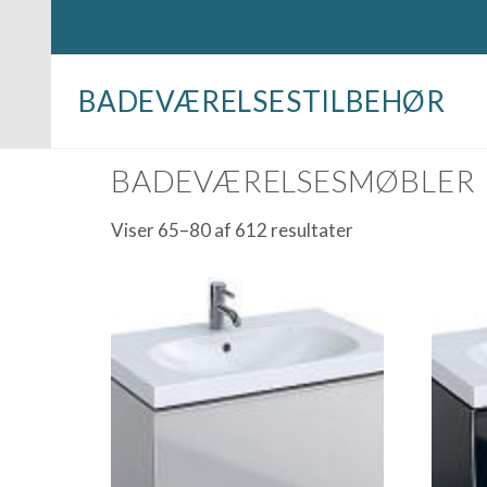
BADEVÆRELSESTILBEHØR
Forside
/
Badeværelsesmøbler
/ Side 5
BADEVÆRELSESMØBLER
Viser 65–80 af 612 resultater