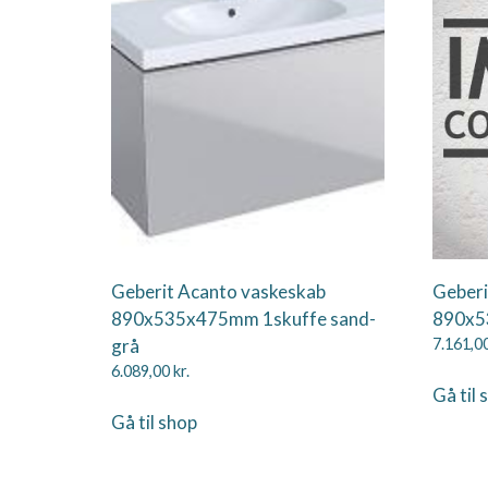
Geberit Acanto vaskeskab
Geberi
890x535x475mm 1skuffe sand-
890x5
grå
7.161,0
6.089,00
kr.
Gå til 
Gå til shop