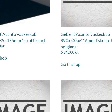
t Acanto vaskeskab
Geberit Acanto vaskeskab
35x475mm 1skuffe sort
890x535x416mm 1skuffe 
0
kr.
højglans
6.343,00
kr.
shop
Gå til shop