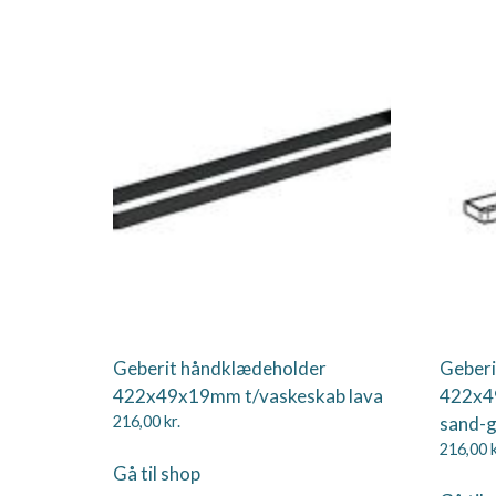
Geberit håndklædeholder
Geberi
422x49x19mm t/vaskeskab lava
422x4
216,00
kr.
sand-g
216,00
k
Gå til shop