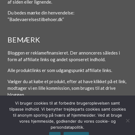
af siden eller lignende.
Du bedes mærke din henvendelse:
“Badevaerelsestilbehoer.dk”
BEMÆRK
Bloggen er reklamefinansieret. Der annonceres således i
form af affiliate links og andet sponseret indhold.
Alle produktlinks er som udgangspunkt affiliate links.
Vælger du at købe et produkt, efter at have klikket på et link,
modtager vi en lille kommission, som bruges til at drive
bloggen.
Vi bruger cookies til at forbedre brugeroplevelsen samt
tilpasse indhold. Vi benytter trejdeparts cookies samt cookies
til anonym sporing på tværs af hjemmesider. Ved at bruge
vores hjemmeside, godkender du vores cookie- og
Forside
Om / Kontakt
Betingelser
persondatapolitik.
© 2026 Lytt Digital ApS