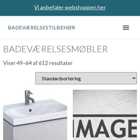
Vi anbefaler webshoppen her
BADEVÆRELSESTILBEHØR
Forside
/
Badeværelsesmøbler
/ Side 4
BADEVÆRELSESMØBLER
Viser 49–64 af 612 resultater