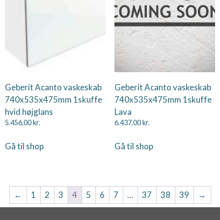
Geberit Acanto vaskeskab
Geberit Acanto vaskeskab
740x535x475mm 1skuffe
740x535x475mm 1skuffe
hvid højglans
Lava
5.456,00
kr.
6.437,00
kr.
Gå til shop
Gå til shop
←
1
2
3
4
5
6
7
…
37
38
39
→