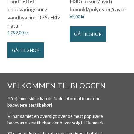
håndflettet
H30 cm sort/hvid i
opbevaringskurv
bomuld/polyester/rayon
vandhyacint D36xH42
65,00
kr.
natur
1.099,00
kr.
GÅ TIL SHOP
GÅ TIL SHOP
VELKOMMEN TIL BLOGGEN
På hjemmesiden kan du finde informationer om
badeværelsestilbehør!
Vi har samlet en oversigt over de mest populære
badeværelsestilbehør, der bliver solgt i Danmark.
Så slipper du for at skulle sammenligne et utal af