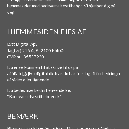
hjemmesider med badeværelsestilbehør. Vi hjælper dig på
vej!
HJEMMESIDEN EJES AF
Lytt Digital ApS
Jagtvej 215 A, 9. 2100 Kbh Ø
CVR nr.: 36537930
Du er velkommen til at skrive til os på
affiliate[@]lyttdigital.dk, hvis du har forslag til forbedringer
af siden eller lignende.
Du bedes mærke din henvendelse:
“Badevaerelsestilbehoer.dk”
BEMÆRK
Bloggen er reklamefinansieret. Der annonceres således i