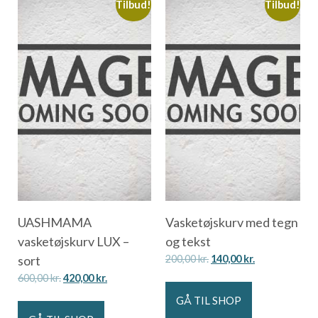
Tilbud!
Tilbud!
UASHMAMA
Vasketøjskurv med tegn
vasketøjskurv LUX –
og tekst
sort
200,00
kr.
140,00
kr.
600,00
kr.
420,00
kr.
GÅ TIL SHOP