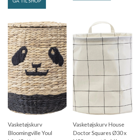
GÅ TIL SHOP
Vasketøjskurv
Vasketøjskurv House
Bloomingville Youl
Doctor Squares Ø30 x