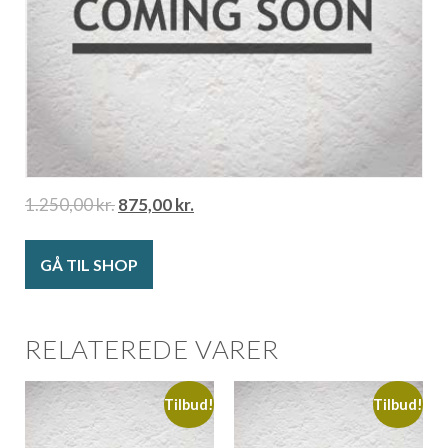
1.250,00
kr.
875,00
kr.
GÅ TIL SHOP
RELATEREDE VARER
Tilbud!
Tilbud!