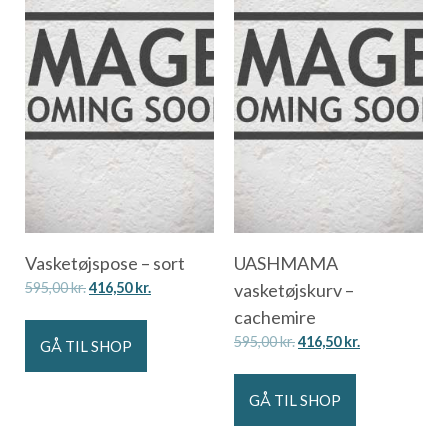
Vasketøjspose – sort
UASHMAMA
595,00
kr.
416,50
kr.
vasketøjskurv –
cachemire
595,00
kr.
416,50
kr.
GÅ TIL SHOP
GÅ TIL SHOP