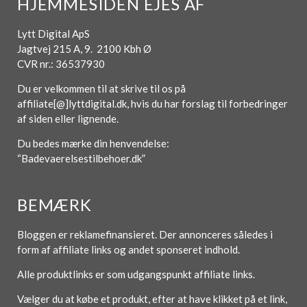
HJEMMESIDEN EJES AF
Lytt Digital ApS
Jagtvej 215 A, 9. 2100 Kbh Ø
CVR nr.: 36537930
Du er velkommen til at skrive til os på
affiliate[@]lyttdigital.dk, hvis du har forslag til forbedringer
af siden eller lignende.
Du bedes mærke din henvendelse:
“Badevaerelsestilbehoer.dk”
BEMÆRK
Bloggen er reklamefinansieret. Der annonceres således i
form af affiliate links og andet sponseret indhold.
Alle produktlinks er som udgangspunkt affiliate links.
Vælger du at købe et produkt, efter at have klikket på et link,