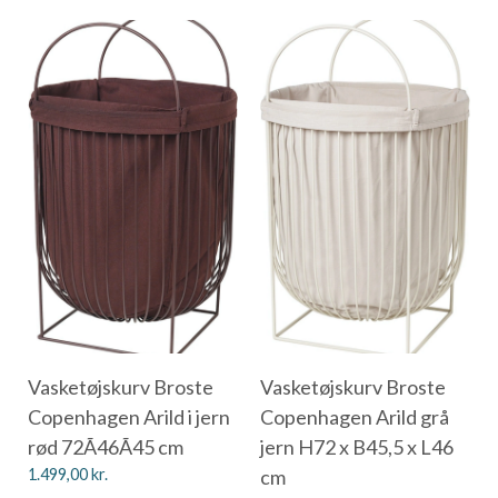
Vasketøjskurv Broste
Vasketøjskurv Broste
Copenhagen Arild i jern
Copenhagen Arild grå
rød 72Ã46Ã45 cm
jern H72 x B45,5 x L46
1.499,00
kr.
cm