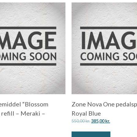
emiddel “Blossom
Zone Nova One pedalsp
refill – Meraki –
Royal Blue
550,00
kr.
385,00
kr.