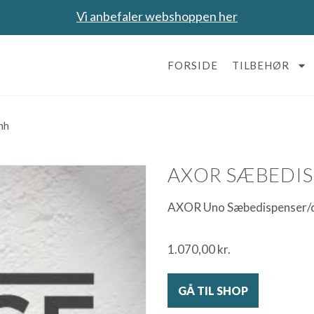
Vi anbefaler webshoppen her
FORSIDE
TILBEHØR
hh
AXOR SÆBEDIS
AXOR Uno Sæbedispenser/di
1.070,00
kr.
GÅ TIL SHOP