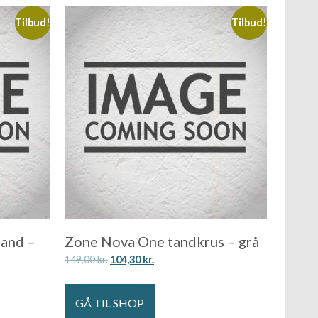
Tilbud!
Tilbud!
and –
Zone Nova One tandkrus – grå
149,00
kr.
104,30
kr.
GÅ TIL SHOP