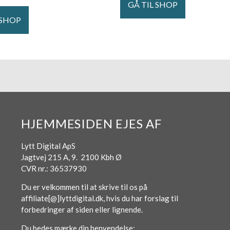
GÅ TIL SHOP
 SHOP
HJEMMESIDEN EJES AF
Lytt Digital ApS
Jagtvej 215 A, 9. 2100 Kbh Ø
CVR nr.: 36537930
Du er velkommen til at skrive til os på
affiliate[@]lyttdigital.dk, hvis du har forslag til
forbedringer af siden eller lignende.
Du bedes mærke din henvendelse: