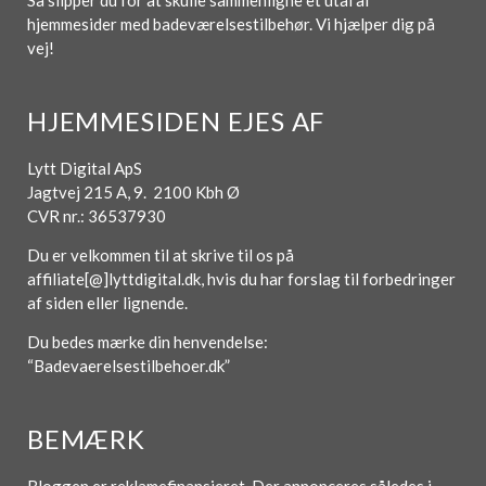
Så slipper du for at skulle sammenligne et utal af
hjemmesider med badeværelsestilbehør. Vi hjælper dig på
vej!
HJEMMESIDEN EJES AF
Lytt Digital ApS
Jagtvej 215 A, 9. 2100 Kbh Ø
CVR nr.: 36537930
Du er velkommen til at skrive til os på
affiliate[@]lyttdigital.dk, hvis du har forslag til forbedringer
af siden eller lignende.
Du bedes mærke din henvendelse:
“Badevaerelsestilbehoer.dk”
BEMÆRK
Bloggen er reklamefinansieret. Der annonceres således i