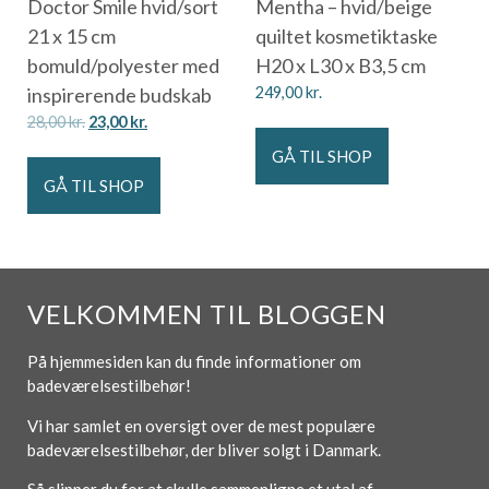
Doctor Smile hvid/sort
Mentha – hvid/beige
21 x 15 cm
quiltet kosmetiktaske
bomuld/polyester med
H20 x L30 x B3,5 cm
inspirerende budskab
249,00
kr.
28,00
kr.
23,00
kr.
GÅ TIL SHOP
GÅ TIL SHOP
VELKOMMEN TIL BLOGGEN
På hjemmesiden kan du finde informationer om
badeværelsestilbehør!
Vi har samlet en oversigt over de mest populære
badeværelsestilbehør, der bliver solgt i Danmark.