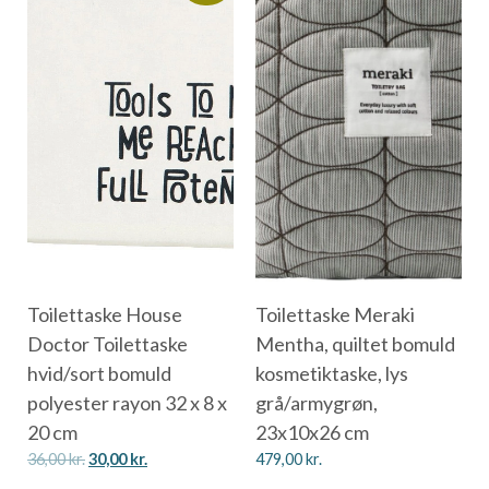
Toilettaske House
Toilettaske Meraki
Doctor Toilettaske
Mentha, quiltet bomuld
hvid/sort bomuld
kosmetiktaske, lys
polyester rayon 32 x 8 x
grå/armygrøn,
20 cm
23x10x26 cm
36,00
kr.
30,00
kr.
479,00
kr.