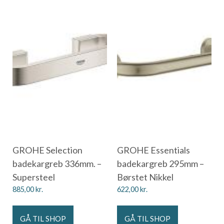
GROHE Selection
GROHE Essentials
badekargreb 336mm. –
badekargreb 295mm –
Supersteel
Børstet Nikkel
885,00
kr.
622,00
kr.
GÅ TIL SHOP
GÅ TIL SHOP