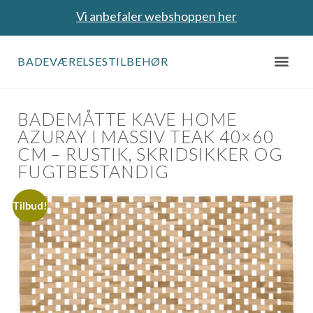
Vi anbefaler webshoppen her
BADEVÆRELSESTILBEHØR
BADEMÅTTE KAVE HOME
AZURAY I MASSIV TEAK 40×60
CM – RUSTIK, SKRIDSIKKER OG
FUGTBESTANDIG
Tilbud!