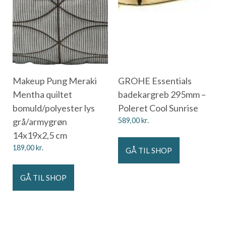
Makeup Pung Meraki
GROHE Essentials
Mentha quiltet
badekargreb 295mm –
bomuld/polyester lys
Poleret Cool Sunrise
grå/armygrøn
589,00
kr.
14x19x2,5 cm
189,00
kr.
GÅ TIL SHOP
GÅ TIL SHOP