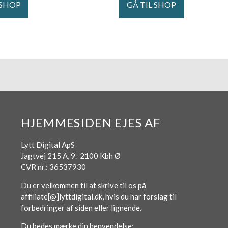
 SHOP
GÅ TIL SHOP
HJEMMESIDEN EJES AF
Lytt Digital ApS
Jagtvej 215 A, 9. 2100 Kbh Ø
CVR nr.: 36537930
Du er velkommen til at skrive til os på
affiliate[@]lyttdigital.dk, hvis du har forslag til
forbedringer af siden eller lignende.
Du bedes mærke din henvendelse: