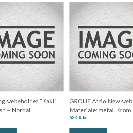
og sæbeholder “Kaki”
GROHE Atrio New sæb
ish – Nordal
Materiale: metal. Krom
633,00
kr.