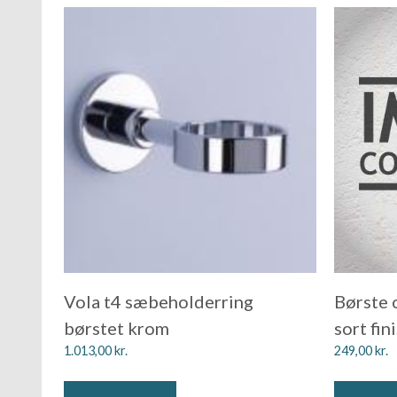
Vola t4 sæbeholderring
Børste 
børstet krom
sort fin
1.013,00
kr.
249,00
kr.