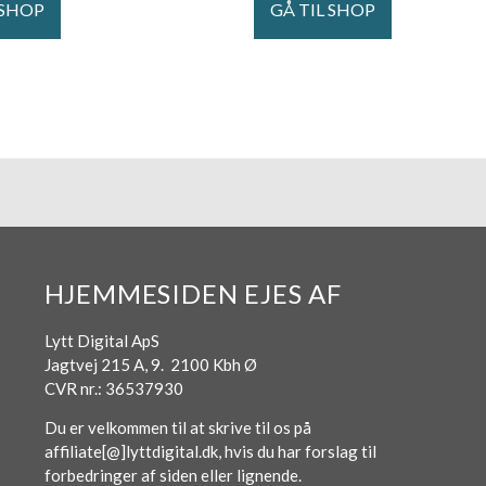
 SHOP
GÅ TIL SHOP
HJEMMESIDEN EJES AF
Lytt Digital ApS
Jagtvej 215 A, 9. 2100 Kbh Ø
CVR nr.: 36537930
Du er velkommen til at skrive til os på
affiliate[@]lyttdigital.dk, hvis du har forslag til
forbedringer af siden eller lignende.