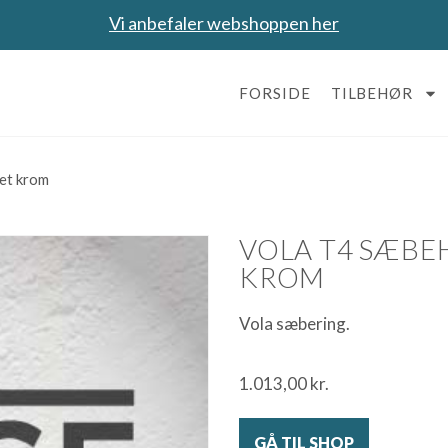
Vi anbefaler webshoppen her
FORSIDE
TILBEHØR
tet krom
VOLA T4 SÆBE
KROM
Vola sæbering.
1.013,00
kr.
GÅ TIL SHOP