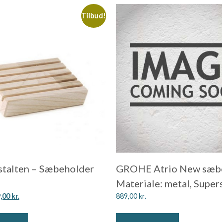
Tilbud!
talten – Sæbeholder
GROHE Atrio New sæb
Materiale: metal, Super
9,00
kr.
889,00
kr.