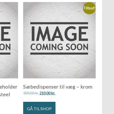
Tilbud!
eholder
Sæbedispenser til væg – krom
300,00
kr.
210,00
kr.
steel
GÅ TIL SHOP