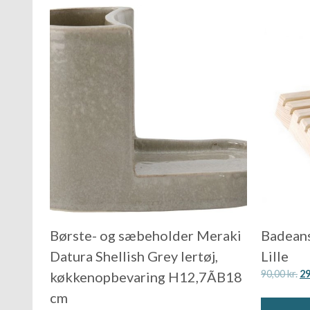
Børste- og sæbeholder Meraki
Badeans
Datura Shellish Grey lertøj,
Lille
90,00
kr.
2
køkkenopbevaring H12,7ÃB18
cm