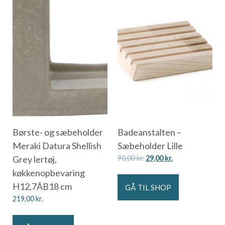
Børste- og sæbeholder
Badeanstalten –
Meraki Datura Shellish
Sæbeholder Lille
Grey lertøj,
90,00
kr.
29,00
kr.
køkkenopbevaring
H12,7ÃB18 cm
GÅ TIL SHOP
219,00
kr.