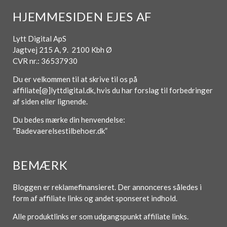
HJEMMESIDEN EJES AF
Lytt Digital ApS
Jagtvej 215 A, 9. 2100 Kbh Ø
CVR nr.: 36537930
Du er velkommen til at skrive til os på
affiliate[@]lyttdigital.dk, hvis du har forslag til forbedringer
af siden eller lignende.
Du bedes mærke din henvendelse:
“Badevaerelsestilbehoer.dk”
BEMÆRK
Bloggen er reklamefinansieret. Der annonceres således i
form af affiliate links og andet sponseret indhold.
Alle produktlinks er som udgangspunkt affiliate links.