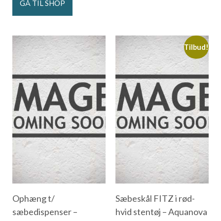
GÅ TIL SHOP
Tilbud!
Ophæng t/
Sæbeskål FITZ i rød-
sæbedispenser –
hvid stentøj – Aquanova