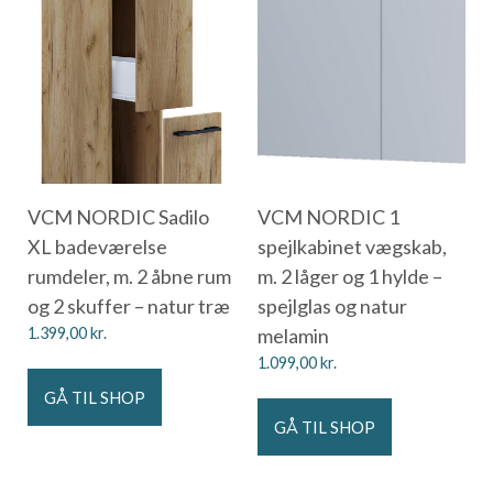
VCM NORDIC Sadilo
VCM NORDIC 1
XL badeværelse
spejlkabinet vægskab,
rumdeler, m. 2 åbne rum
m. 2 låger og 1 hylde –
og 2 skuffer – natur træ
spejlglas og natur
1.399,00
kr.
melamin
1.099,00
kr.
GÅ TIL SHOP
GÅ TIL SHOP