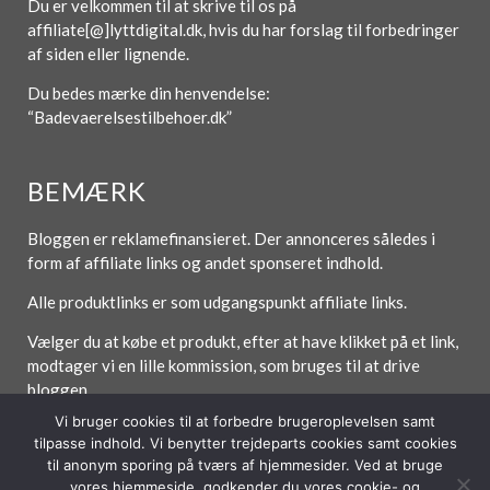
Du er velkommen til at skrive til os på
affiliate[@]lyttdigital.dk, hvis du har forslag til forbedringer
af siden eller lignende.
Du bedes mærke din henvendelse:
“Badevaerelsestilbehoer.dk”
BEMÆRK
Bloggen er reklamefinansieret. Der annonceres således i
form af affiliate links og andet sponseret indhold.
Alle produktlinks er som udgangspunkt affiliate links.
Vælger du at købe et produkt, efter at have klikket på et link,
modtager vi en lille kommission, som bruges til at drive
bloggen.
Vi bruger cookies til at forbedre brugeroplevelsen samt
tilpasse indhold. Vi benytter trejdeparts cookies samt cookies
til anonym sporing på tværs af hjemmesider. Ved at bruge
Forside
Om / Kontakt
Betingelser
vores hjemmeside, godkender du vores cookie- og