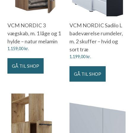
VCM NORDIC 3
VCM NORDIC Sadilo L
vægskab, m. 1 låge og 1
badeværelse rumdeler,
hylde – natur melamin
m. 2 skuffer – hvid og
1.159,00
kr.
sort træ
1.199,00
kr.
GÅ TIL SHOP
GÅ TIL SHOP