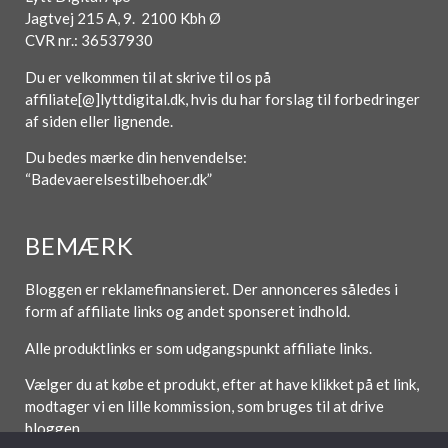
Jagtvej 215 A, 9. 2100 Kbh Ø
CVR nr.: 36537930
Du er velkommen til at skrive til os på
affiliate[@]lyttdigital.dk, hvis du har forslag til forbedringer
af siden eller lignende.
Du bedes mærke din henvendelse:
“Badevaerelsestilbehoer.dk”
BEMÆRK
Bloggen er reklamefinansieret. Der annonceres således i
form af affiliate links og andet sponseret indhold.
Alle produktlinks er som udgangspunkt affiliate links.
Vælger du at købe et produkt, efter at have klikket på et link,
modtager vi en lille kommission, som bruges til at drive
bloggen.