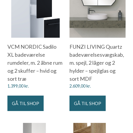
VCM NORDIC Sadilo
FUNZI LIVING Quartz
XL badeværelse
badeværelsesvægskab,
rumdeler, m. 2 åbne rum
m. spejl, 2 låger og 2
og 2 skuffer – hvid og
hylder – spejlglas og
sort træ
sort MDF
1.399,00
kr.
2.609,00
kr.
GÅ TIL SHOP
GÅ TIL SHOP