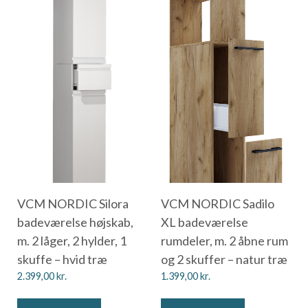
VCM NORDIC Silora
VCM NORDIC Sadilo
badeværelse højskab,
XL badeværelse
m. 2 låger, 2 hylder, 1
rumdeler, m. 2 åbne rum
skuffe – hvid træ
og 2 skuffer – natur træ
2.399,00
kr.
1.399,00
kr.