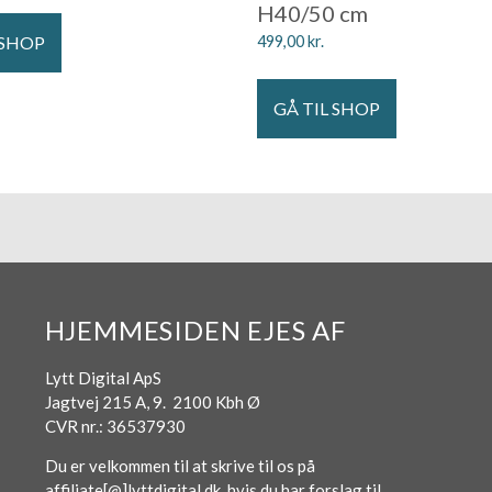
H40/50 cm
 SHOP
499,00
kr.
GÅ TIL SHOP
HJEMMESIDEN EJES AF
Lytt Digital ApS
Jagtvej 215 A, 9. 2100 Kbh Ø
CVR nr.: 36537930
Du er velkommen til at skrive til os på
affiliate[@]lyttdigital.dk, hvis du har forslag til