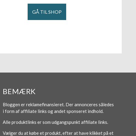
GÅ TIL SHOP
BEMÆRK
Bloggen er reklamefinansieret. Der annonceres således
i form af affiliate links og andet sponseret indhold.
Alle produktlinks er som udgangspunkt affiliate links.
Vælger du at købe et produkt, efter at have klikket på et