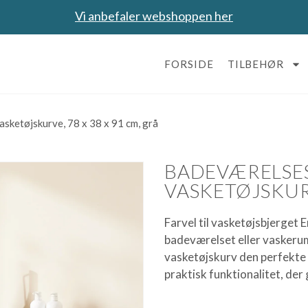
Vi anbefaler webshoppen her
FORSIDE
TILBEHØR
sketøjskurve, 78 x 38 x 91 cm, grå
BADEVÆRELSES
VASKETØJSKURV
Farvel til vasketøjsbjerget E
badeværelset eller vasker
vasketøjskurv den perfekte
praktisk funktionalitet, der