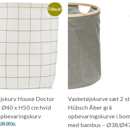
Tilbud!
jskurv House Doctor
Vasketøjskurve sæt 2 s
 Ø40 x H50 cm hvid
Hübsch Ãber grå
opbevaringskurv
opbevaringskurve i bo
104,00
kr.
med bambus – Ø38/Ø47