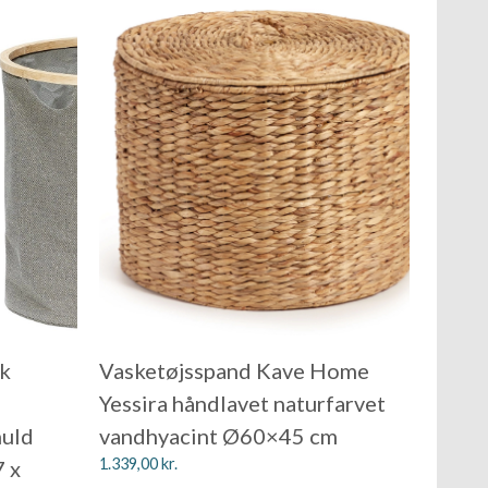
tk
Vasketøjsspand Kave Home
Yessira håndlavet naturfarvet
muld
vandhyacint Ø60×45 cm
1.339,00
kr.
 x