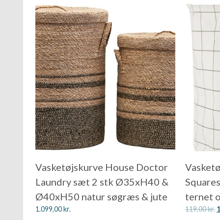
Vasketøjskurve House Doctor
Vasketø
Laundry sæt 2 stk Ø35xH40 &
Squares
Ø40xH50 natur søgræs & jute
ternet 
1.099,00
kr.
119,00
kr.