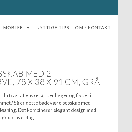
MØBLER
NYTTIGE TIPS
OM / KONTAKT
SKAB MED 2
E, 78 X 38 X 91 CM, GRÅ
r du træt af vasketøj, der ligger og flyder i
ummet? Så er dette badeværelsesskab med
 løsning. Det kombinerer elegant design med
 gør din hverdag