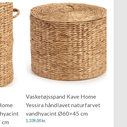
Vasketøjsspand Kave Home
 Home
Yessira håndlavet naturfarvet
hyacint
vandhyacint Ø60×45 cm
1.339,00
kr.
7 cm