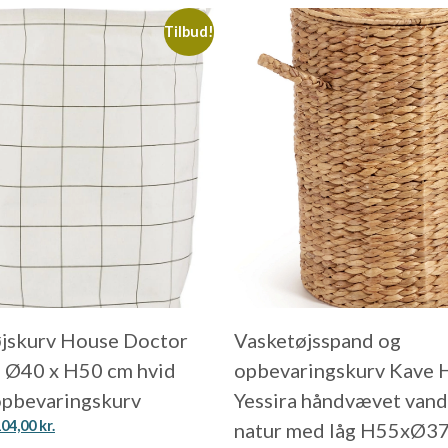
Tilbud!
jskurv House Doctor
Vasketøjsspand og
 Ø40 x H50 cm hvid
opbevaringskurv Kave
opbevaringskurv
Yessira håndvævet vand
104,00
kr.
natur med låg H55xØ3