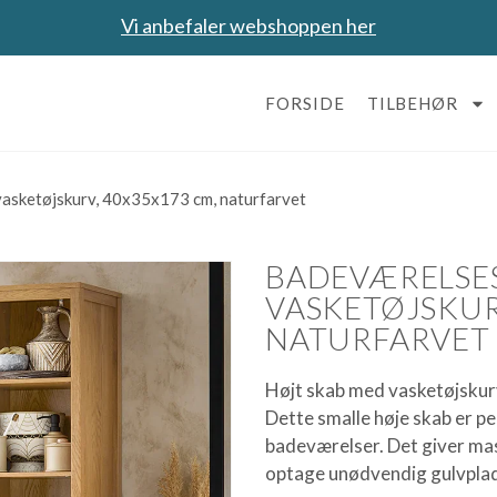
Vi anbefaler webshoppen her
FORSIDE
TILBEHØR
asketøjskurv, 40x35x173 cm, naturfarvet
BADEVÆRELSE
VASKETØJSKUR
NATURFARVET
Højt skab med vasketøjskur
Dette smalle høje skab er pe
badeværelser. Det giver mas
optage unødvendig gulvplad