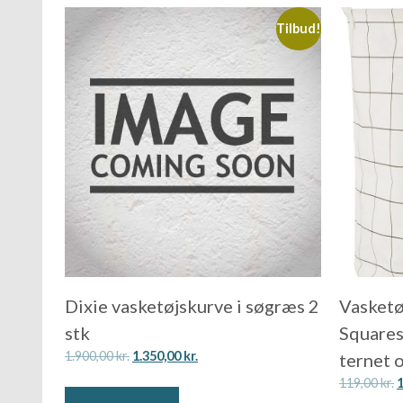
Tilbud!
Dixie vasketøjskurve i søgræs 2
Vasketø
stk
Squares
1.900,00
kr.
1.350,00
kr.
ternet 
119,00
kr.