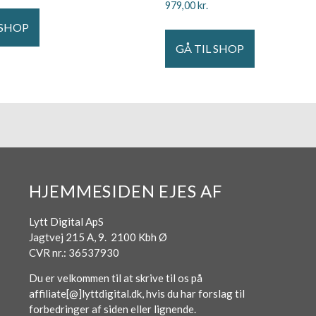
979,00
kr.
 SHOP
GÅ TIL SHOP
HJEMMESIDEN EJES AF
Lytt Digital ApS
Jagtvej 215 A, 9. 2100 Kbh Ø
CVR nr.: 36537930
Du er velkommen til at skrive til os på
affiliate[@]lyttdigital.dk, hvis du har forslag til
forbedringer af siden eller lignende.