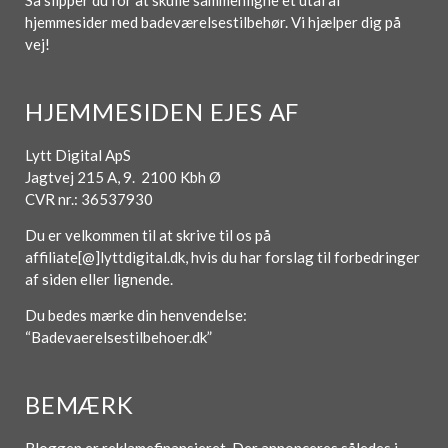
Så slipper du for at skulle sammenligne et utal af
hjemmesider med badeværelsestilbehør. Vi hjælper dig på
vej!
HJEMMESIDEN EJES AF
Lytt Digital ApS
Jagtvej 215 A, 9. 2100 Kbh Ø
CVR nr.: 36537930
Du er velkommen til at skrive til os på
affiliate[@]lyttdigital.dk, hvis du har forslag til forbedringer
af siden eller lignende.
Du bedes mærke din henvendelse:
“Badevaerelsestilbehoer.dk”
BEMÆRK
Bloggen er reklamefinansieret. Der annonceres således i