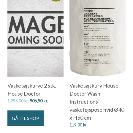
Vasketøjskurve 2 stk.
Vasketøjskurv House
House Doctor
Doctor Wash
1.295,00
kr.
906,50
kr.
Instructions
vasketøjspose hvid Ø40
x H50 cm
GÅ TIL SHOP
119,00
kr.