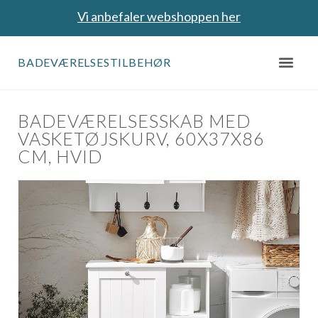
Vi anbefaler webshoppen her
BADEVÆRELSESTILBEHØR
BADEVÆRELSESSKAB MED
VASKETØJSKURV, 60X37X86
CM, HVID