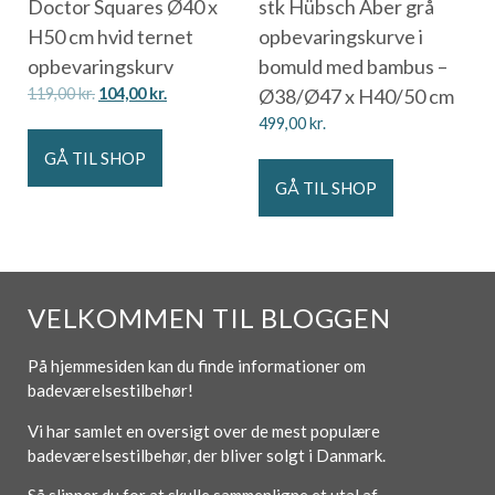
Doctor Squares Ø40 x
stk Hübsch Ãber grå
H50 cm hvid ternet
opbevaringskurve i
opbevaringskurv
bomuld med bambus –
119,00
kr.
104,00
kr.
Ø38/Ø47 x H40/50 cm
499,00
kr.
GÅ TIL SHOP
GÅ TIL SHOP
VELKOMMEN TIL BLOGGEN
På hjemmesiden kan du finde informationer om
badeværelsestilbehør!
Vi har samlet en oversigt over de mest populære
badeværelsestilbehør, der bliver solgt i Danmark.