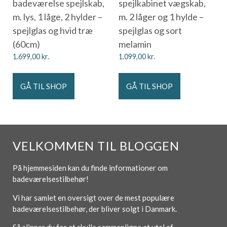
badeværelse spejlskab,
spejlkabinet vægskab,
m. lys, 1 låge, 2 hylder –
m. 2 låger og 1 hylde –
spejlglas og hvid træ
spejlglas og sort
(60cm)
melamin
1.699,00
kr.
1.099,00
kr.
GÅ TIL SHOP
GÅ TIL SHOP
VELKOMMEN TIL BLOGGEN
På hjemmesiden kan du finde informationer om
badeværelsestilbehør!
Vi har samlet en oversigt over de mest populære
badeværelsestilbehør, der bliver solgt i Danmark.