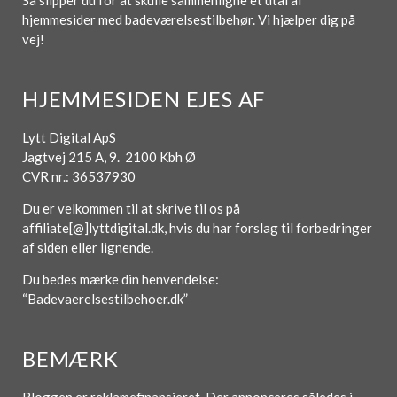
Så slipper du for at skulle sammenligne et utal af
hjemmesider med badeværelsestilbehør. Vi hjælper dig på
vej!
HJEMMESIDEN EJES AF
Lytt Digital ApS
Jagtvej 215 A, 9. 2100 Kbh Ø
CVR nr.: 36537930
Du er velkommen til at skrive til os på
affiliate[@]lyttdigital.dk, hvis du har forslag til forbedringer
af siden eller lignende.
Du bedes mærke din henvendelse:
“Badevaerelsestilbehoer.dk”
BEMÆRK
Bloggen er reklamefinansieret. Der annonceres således i