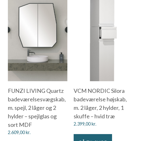
FUNZI LIVING Quartz
VCM NORDIC Silora
badeværelsesvægskab,
badeværelse højskab,
m. spejl, 2 låger og 2
m. 2 låger, 2 hylder, 1
hylder – spejlglas og
skuffe – hvid træ
sort MDF
2.399,00
kr.
2.609,00
kr.