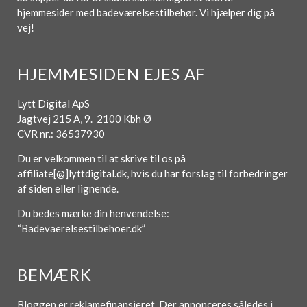
hjemmesider med badeværelsestilbehør. Vi hjælper dig på
vej!
HJEMMESIDEN EJES AF
Lytt Digital ApS
Jagtvej 215 A, 9. 2100 Kbh Ø
CVR nr.: 36537930
Du er velkommen til at skrive til os på
affiliate[@]lyttdigital.dk, hvis du har forslag til forbedringer
af siden eller lignende.
Du bedes mærke din henvendelse:
“Badevaerelsestilbehoer.dk”
BEMÆRK
Bloggen er reklamefinansieret. Der annonceres således i