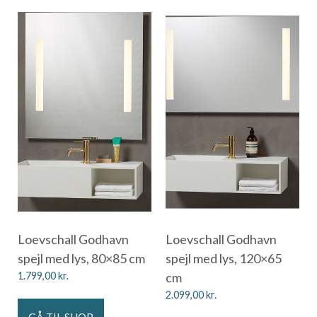
Loevschall Godhavn
Loevschall Godhavn
spejl med lys, 80×85 cm
spejl med lys, 120×65
1.799,00
kr.
cm
2.099,00
kr.