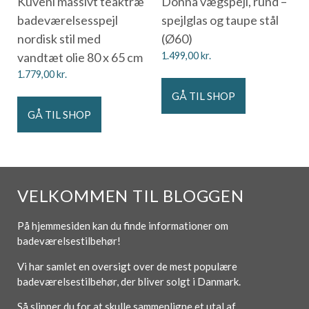
Kuveni massivt teaktræ
Donna vægspejl, rund –
badeværelsesspejl
spejlglas og taupe stål
nordisk stil med
(Ø60)
vandtæt olie 80 x 65 cm
1.499,00
kr.
1.779,00
kr.
GÅ TIL SHOP
GÅ TIL SHOP
VELKOMMEN TIL BLOGGEN
På hjemmesiden kan du finde informationer om
badeværelsestilbehør!
Vi har samlet en oversigt over de mest populære
badeværelsestilbehør, der bliver solgt i Danmark.
Så slipper du for at skulle sammenligne et utal af