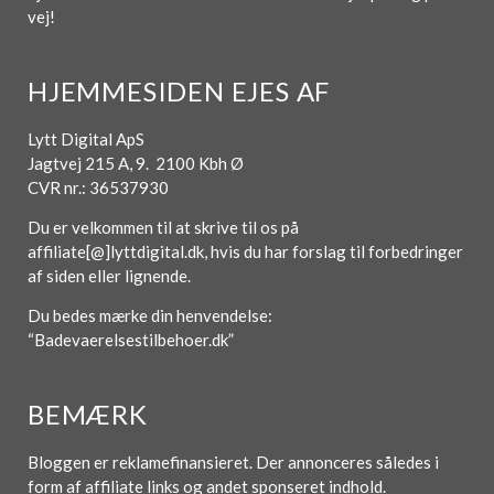
vej!
HJEMMESIDEN EJES AF
Lytt Digital ApS
Jagtvej 215 A, 9. 2100 Kbh Ø
CVR nr.: 36537930
Du er velkommen til at skrive til os på
affiliate[@]lyttdigital.dk, hvis du har forslag til forbedringer
af siden eller lignende.
Du bedes mærke din henvendelse:
“Badevaerelsestilbehoer.dk”
BEMÆRK
Bloggen er reklamefinansieret. Der annonceres således i
form af affiliate links og andet sponseret indhold.