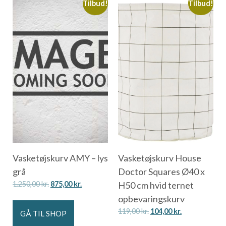
Tilbud!
Tilbud!
Vasketøjskurv AMY – lys
Vasketøjskurv House
grå
Doctor Squares Ø40 x
1.250,00
kr.
875,00
kr.
H50 cm hvid ternet
opbevaringskurv
119,00
kr.
104,00
kr.
GÅ TIL SHOP