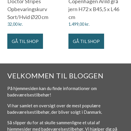
Doctor Stripes
Copenhagen Arild grå
Opbevaringskurv
jern H72 x B45,5 x L46
Sort/Hvid Ø20 cm
cm
32,00
kr.
1.499,00
kr.
GÅ TIL SHOP
GÅ TIL SHOP
VELKOMMEN TIL BLOGGEN
På hjemmesiden kan du finde informationer om
badeværelsestilbehør!
Vi har samlet en oversigt over de mest populære
badeværelsestilbehør, der bliver solgt i Danmark.
Så slipper du for at skulle sammenligne et utal af
hjemmesider med badeværelsestilbehør. Vi hjælper dig på