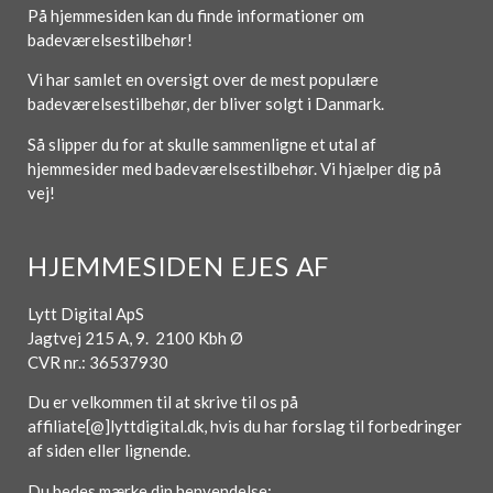
På hjemmesiden kan du finde informationer om
badeværelsestilbehør!
Vi har samlet en oversigt over de mest populære
badeværelsestilbehør, der bliver solgt i Danmark.
Så slipper du for at skulle sammenligne et utal af
hjemmesider med badeværelsestilbehør. Vi hjælper dig på
vej!
HJEMMESIDEN EJES AF
Lytt Digital ApS
Jagtvej 215 A, 9. 2100 Kbh Ø
CVR nr.: 36537930
Du er velkommen til at skrive til os på
affiliate[@]lyttdigital.dk, hvis du har forslag til forbedringer
af siden eller lignende.
Du bedes mærke din henvendelse: