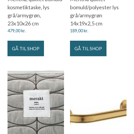
kosmetiktaske, lys
bomuld/polyester lys
grå/armygrøn,
grå/armygrøn
23x10x26 cm
14x19x2,5 cm
479,00
kr.
189,00
kr.
GÅ TIL SHOP
GÅ TIL SHOP