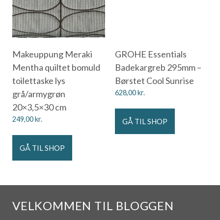
Makeuppung Meraki
GROHE Essentials
Mentha quiltet bomuld
Badekargreb 295mm –
toilettaske lys
Børstet Cool Sunrise
grå/armygrøn
628,00
kr.
20×3,5×30 cm
249,00
kr.
GÅ TIL SHOP
GÅ TIL SHOP
VELKOMMEN TIL BLOGGEN