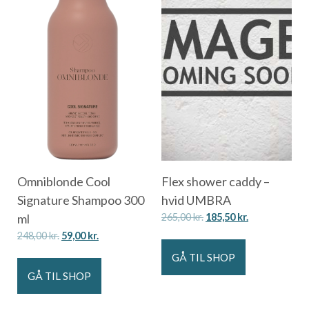
Omniblonde Cool
Flex shower caddy –
Signature Shampoo 300
hvid UMBRA
ml
265,00
kr.
185,50
kr.
248,00
kr.
59,00
kr.
GÅ TIL SHOP
GÅ TIL SHOP