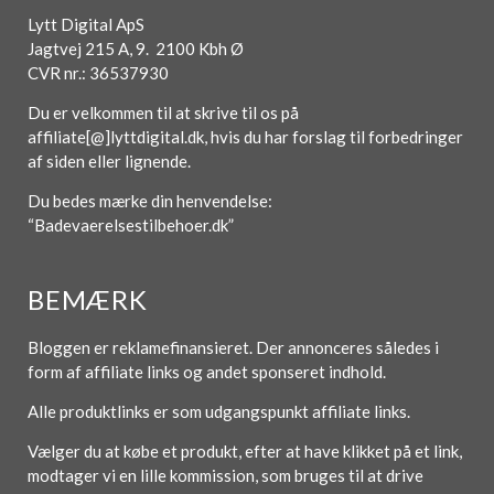
Lytt Digital ApS
Jagtvej 215 A, 9. 2100 Kbh Ø
CVR nr.: 36537930
Du er velkommen til at skrive til os på
affiliate[@]lyttdigital.dk, hvis du har forslag til forbedringer
af siden eller lignende.
Du bedes mærke din henvendelse:
“Badevaerelsestilbehoer.dk”
BEMÆRK
Bloggen er reklamefinansieret. Der annonceres således i
form af affiliate links og andet sponseret indhold.
Alle produktlinks er som udgangspunkt affiliate links.
Vælger du at købe et produkt, efter at have klikket på et link,
modtager vi en lille kommission, som bruges til at drive