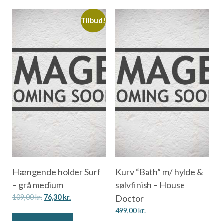
Tilbud!
Hængende holder Surf
Kurv “Bath” m/ hylde &
– grå medium
sølvfinish – House
109,00
kr.
76,30
kr.
Doctor
499,00
kr.