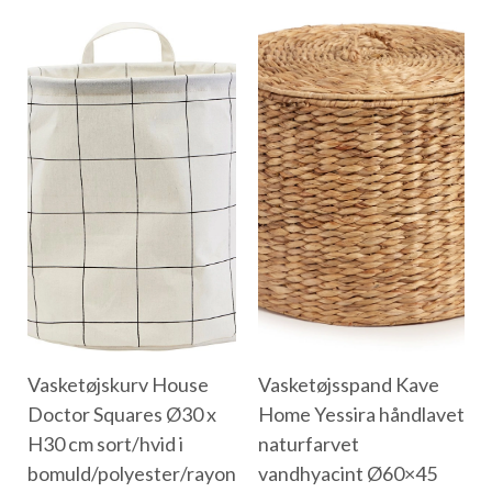
Vasketøjskurv House
Vasketøjsspand Kave
Doctor Squares Ø30 x
Home Yessira håndlavet
H30 cm sort/hvid i
naturfarvet
bomuld/polyester/rayon
vandhyacint Ø60×45