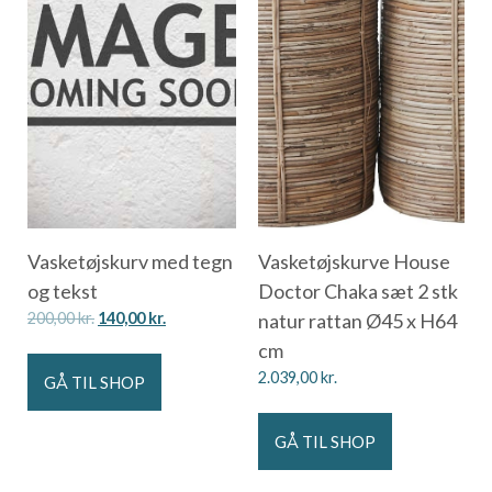
Vasketøjskurv med tegn
Vasketøjskurve House
og tekst
Doctor Chaka sæt 2 stk
200,00
kr.
140,00
kr.
natur rattan Ø45 x H64
cm
2.039,00
kr.
GÅ TIL SHOP
GÅ TIL SHOP