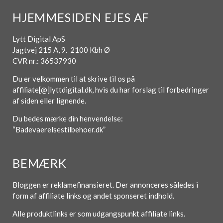
HJEMMESIDEN EJES AF
Lytt Digital ApS
Jagtvej 215 A, 9. 2100 Kbh Ø
CVR nr.: 36537930
Du er velkommen til at skrive til os på
affiliate[@]lyttdigital.dk, hvis du har forslag til forbedringer
af siden eller lignende.
Du bedes mærke din henvendelse:
“Badevaerelsestilbehoer.dk”
BEMÆRK
Bloggen er reklamefinansieret. Der annonceres således i
form af affiliate links og andet sponseret indhold.
Alle produktlinks er som udgangspunkt affiliate links.