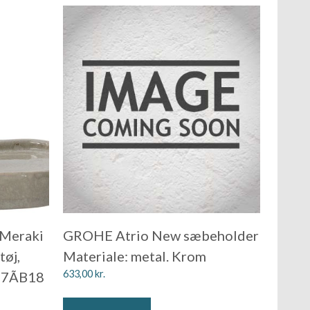
 Meraki
GROHE Atrio New sæbeholder
tøj,
Materiale: metal. Krom
633,00
kr.
,7ÃB18