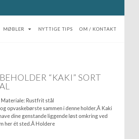
MØBLER
NYTTIGE TIPS
OM / KONTAKT
BEHOLDER “KAKI” SORT
AL
. Materiale: Rustfrit stål
og opvaskebørste sammen i denne holder,Â Kaki
t have dine genstande liggende løst omkring ved
m her ét sted.Â Holdere