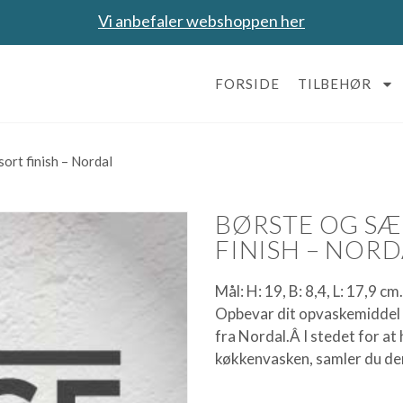
Vi anbefaler webshoppen her
FORSIDE
TILBEHØR
ort finish – Nordal
BØRSTE OG SÆ
FINISH – NORD
Mål: H: 19, B: 8,4, L: 17,9 cm
Opbevar dit opvaskemiddel 
fra Nordal.Â I stedet for a
køkkenvasken, samler du de