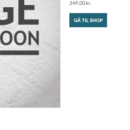
249,00
kr.
GÅ TIL SHOP