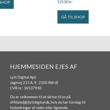
 SHOP
219,00
kr.
GÅ TIL SHOP
HJEMMESIDEN EJES AF
Lytt Digital ApS
Jagtvej 215 A, 9. 2100 Kbh Ø
CVR nr.: 36537930
Du er velkommen til at skrive til os på
affiliate[@]lyttdigital.dk, hvis du har forslag til
forbedringer af siden eller lignende.