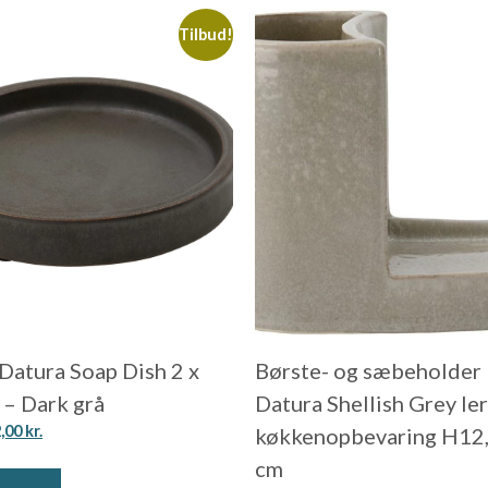
Tilbud!
Datura Soap Dish 2 x
Børste- og sæbeholder
 – Dark grå
Datura Shellish Grey ler
2,00
kr.
køkkenopbevaring H12
cm