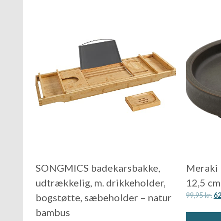
SONGMICS badekarsbakke,
Meraki 
udtrækkelig, m. drikkeholder,
12,5 cm
99,95
kr.
6
bogstøtte, sæbeholder – natur
bambus