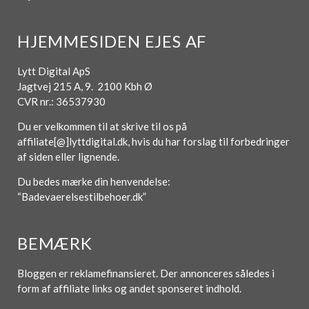
HJEMMESIDEN EJES AF
Lytt Digital ApS
Jagtvej 215 A, 9. 2100 Kbh Ø
CVR nr.: 36537930
Du er velkommen til at skrive til os på
affiliate[@]lyttdigital.dk, hvis du har forslag til forbedringer
af siden eller lignende.
Du bedes mærke din henvendelse:
“Badevaerelsestilbehoer.dk”
BEMÆRK
Bloggen er reklamefinansieret. Der annonceres således i
form af affiliate links og andet sponseret indhold.