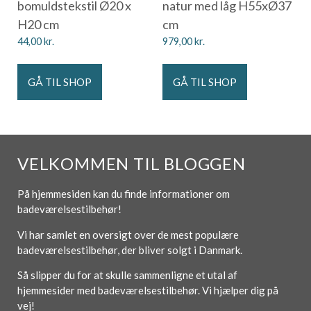
bomuldstekstil Ø20 x
natur med låg H55xØ37
H20 cm
cm
44,00
kr.
979,00
kr.
GÅ TIL SHOP
GÅ TIL SHOP
VELKOMMEN TIL BLOGGEN
På hjemmesiden kan du finde informationer om
badeværelsestilbehør!
Vi har samlet en oversigt over de mest populære
badeværelsestilbehør, der bliver solgt i Danmark.
Så slipper du for at skulle sammenligne et utal af
hjemmesider med badeværelsestilbehør. Vi hjælper dig på
vej!