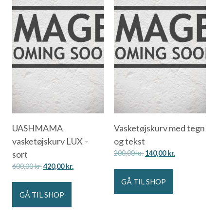
UASHMAMA
Vasketøjskurv med tegn
vasketøjskurv LUX –
og tekst
sort
200,00
kr.
140,00
kr.
600,00
kr.
420,00
kr.
GÅ TIL SHOP
GÅ TIL SHOP