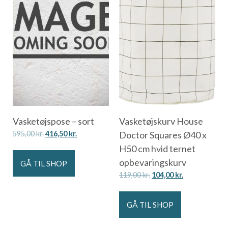
Vasketøjspose – sort
Vasketøjskurv House
595,00
kr.
416,50
kr.
Doctor Squares Ø40 x
H50 cm hvid ternet
opbevaringskurv
GÅ TIL SHOP
119,00
kr.
104,00
kr.
GÅ TIL SHOP