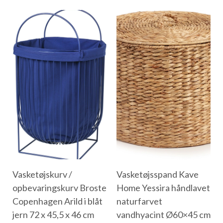
Vasketøjskurv /
Vasketøjsspand Kave
opbevaringskurv Broste
Home Yessira håndlavet
Copenhagen Arild i blåt
naturfarvet
jern 72 x 45,5 x 46 cm
vandhyacint Ø60×45 cm