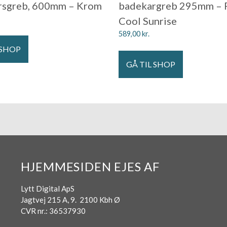
rsgreb, 600mm – Krom
badekargreb 295mm – 
Cool Sunrise
589,00
kr.
 SHOP
GÅ TIL SHOP
HJEMMESIDEN EJES AF
Lytt Digital ApS
Jagtvej 215 A, 9. 2100 Kbh Ø
CVR nr.: 36537930