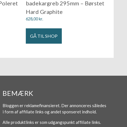
Poleret
badekargreb 295mm – Børstet
Hard Graphite
628,00
kr.
GÅ TIL SHOP
BEMÆRK
Bloggen er reklamefinansieret. Der annonceres således
i form af affiliate links og andet sponseret indhold.
Alle produktlinks er som udgangspunkt affiliate links.