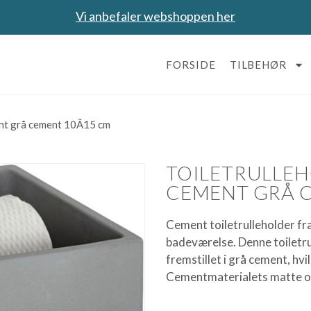
Vi anbefaler webshoppen her
FORSIDE
TILBEHØR
nt grå cement 10Ã15 cm
TOILETRULLE
CEMENT GRÅ C
Cement toiletrulleholder fr
badeværelse. Denne toiletru
fremstillet i grå cement, hvi
Cementmaterialets matte o