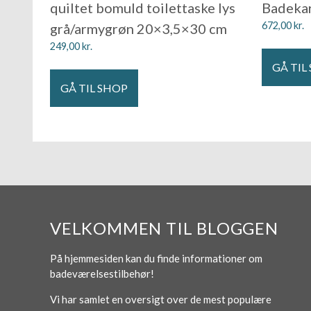
quiltet bomuld toilettaske lys
Badeka
672,00
kr.
grå/armygrøn 20×3,5×30 cm
249,00
kr.
GÅ TIL
GÅ TIL SHOP
VELKOMMEN TIL BLOGGEN
På hjemmesiden kan du finde informationer om
badeværelsestilbehør!
Vi har samlet en oversigt over de mest populære