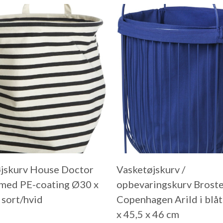
jskurv House Doctor
Vasketøjskurv /
 med PE-coating Ø30 x
opbevaringskurv Brost
sort/hvid
Copenhagen Arild i blåt
x 45,5 x 46 cm