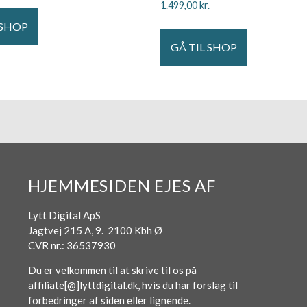
1.499,00
kr.
 SHOP
GÅ TIL SHOP
HJEMMESIDEN EJES AF
Lytt Digital ApS
Jagtvej 215 A, 9. 2100 Kbh Ø
CVR nr.: 36537930
Du er velkommen til at skrive til os på
affiliate[@]lyttdigital.dk, hvis du har forslag til
forbedringer af siden eller lignende.