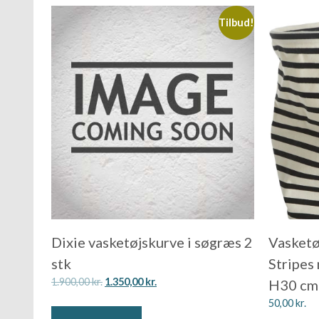
Tilbud!
Dixie vasketøjskurve i søgræs 2
Vasketø
stk
Stripes
1.900,00
kr.
1.350,00
kr.
H30 cm 
50,00
kr.