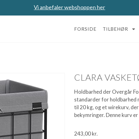
Vi anbefaler webshoppen her
FORSIDE
TILBEHØR
CLARA VASKET
Holdbarhed der Overgår For
standarder for holdbarhed m
til 20 kg, og et wirekurv, de
bekymringer. Denne kurv er
243,00
kr.