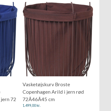
Vasketøjskurv Broste
e
Copenhagen Arild i jern rød
 jern 72
72Ã46Ã45 cm
1.499,00
kr.