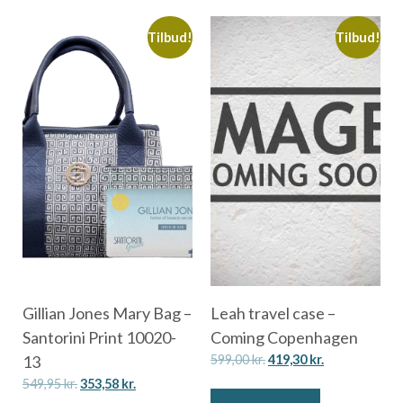
Tilbud!
Tilbud!
Gillian Jones Mary Bag –
Leah travel case –
Santorini Print 10020-
Coming Copenhagen
13
599,00
kr.
419,30
kr.
549,95
kr.
353,58
kr.