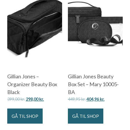
Gillian Jones –
Gillian Jones Beauty
Organizer Beauty Box
Box Set – Mary 10005-
Black
BA
399,00
kr.
298,00
kr.
449,95
kr.
404,96
kr.
GÅ TIL SHOP
GÅ TIL SHOP