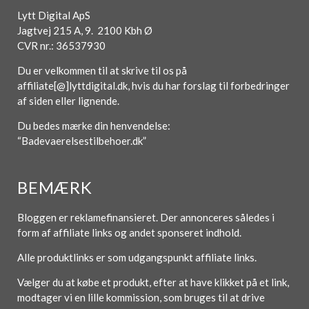
Lytt Digital ApS
Jagtvej 215 A, 9. 2100 Kbh Ø
CVR nr.: 36537930
Du er velkommen til at skrive til os på
affiliate[@]lyttdigital.dk, hvis du har forslag til forbedringer
af siden eller lignende.
Du bedes mærke din henvendelse:
“Badevaerelsestilbehoer.dk”
BEMÆRK
Bloggen er reklamefinansieret. Der annonceres således i
form af affiliate links og andet sponseret indhold.
Alle produktlinks er som udgangspunkt affiliate links.
Vælger du at købe et produkt, efter at have klikket på et link,
modtager vi en lille kommission, som bruges til at drive