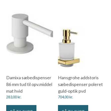
Damixa sæbedispenser
Hansgrohe addstoris
86 mm tud til opv.middel
sæbedispenser poleret
mat hvid
guld-optik pvd
283,00
kr.
704,00
kr.