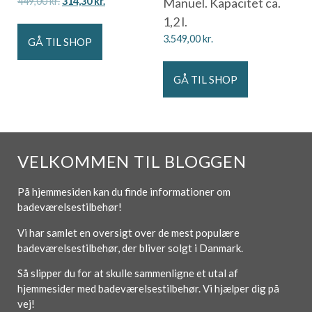
449,00
kr.
314,30
kr.
Manuel. Kapacitet ca.
1,2 l.
3.549,00
kr.
GÅ TIL SHOP
GÅ TIL SHOP
VELKOMMEN TIL BLOGGEN
På hjemmesiden kan du finde informationer om
badeværelsestilbehør!
Vi har samlet en oversigt over de mest populære
badeværelsestilbehør, der bliver solgt i Danmark.
Så slipper du for at skulle sammenligne et utal af
hjemmesider med badeværelsestilbehør. Vi hjælper dig på
vej!