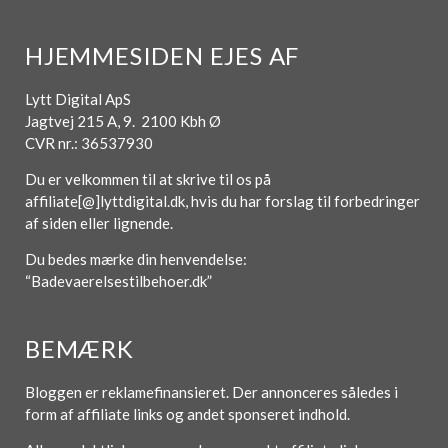
HJEMMESIDEN EJES AF
Lytt Digital ApS
Jagtvej 215 A, 9. 2100 Kbh Ø
CVR nr.: 36537930
Du er velkommen til at skrive til os på
affiliate[@]lyttdigital.dk, hvis du har forslag til forbedringer
af siden eller lignende.
Du bedes mærke din henvendelse:
“Badevaerelsestilbehoer.dk”
BEMÆRK
Bloggen er reklamefinansieret. Der annonceres således i
form af affiliate links og andet sponseret indhold.