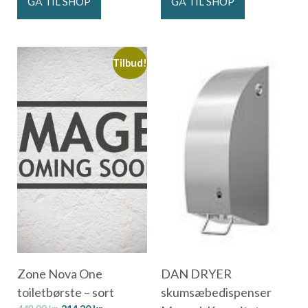
GÅ TIL SHOP
GÅ TIL SHOP
Tilbud!
Zone Nova One
DAN DRYER
toiletbørste – sort
skumsæbedispenser