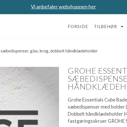
Vi anbefaler webshoppen her
FORSIDE
TILBEHØR
 sæbedispenser, glas, krog, dobbelt håndklædeholder
GROHE ESSENTI
SÆBEDISPENSE
HÅNDKLÆDEH
Grohe Essentials Cube Badev
sæbedispenser med holder (
Dobbelt håndklædeholder (4
fastgøringsskruer GROHE 