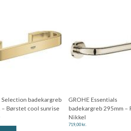
Selection badekargreb
GROHE Essentials
– Børstet cool sunrise
badekargreb 295mm – 
.
Nikkel
719,00
kr.