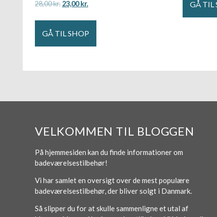
GÅ TIL
28,00
kr.
23,00
kr.
GÅ TIL SHOP
VELKOMMEN TIL BLOGGEN
På hjemmesiden kan du finde informationer om
badeværelsestilbehør!
Vi har samlet en oversigt over de mest populære
badeværelsestilbehør, der bliver solgt i Danmark.
Så slipper du for at skulle sammenligne et utal af