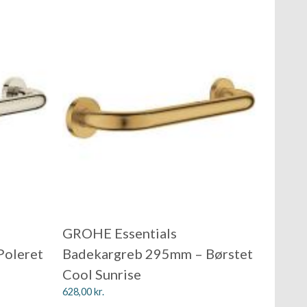
GROHE Essentials
Poleret
Badekargreb 295mm – Børstet
Cool Sunrise
628,00
kr.