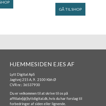
 SHOP
GÅ TIL SHOP
HJEMMESIDEN EJES AF
Lytt Digital ApS
Jagtvej 215 A, 9. 2100 Kbh Ø
CVR nr.: 36537930
Du er velkommen til at skrive til os på
affiliate[@]lyttdigital.dk, hvis du har forslag til
forbedringer af siden eller lignende.