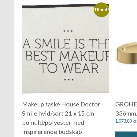
Tilbud!
Makeup taske House Doctor
GROHE 
Smile hvid/sort 21 x 15 cm
336mm. 
1.073,00
kr
bomuld/polyester med
inspirerende budskab