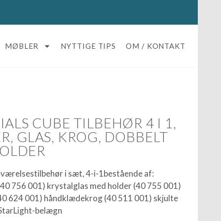
MØBLER
NYTTIGE TIPS
OM / KONTAKT
ALS CUBE TILBEHØR 4 I 1,
R, GLAS, KROG, DOBBELT
OLDER
ærelsestilbehør i sæt, 4-i-1bestående af:
40 756 001) krystalglas med holder (40 755 001)
0 624 001) håndklædekrog (40 511 001) skjulte
StarLight-belægn