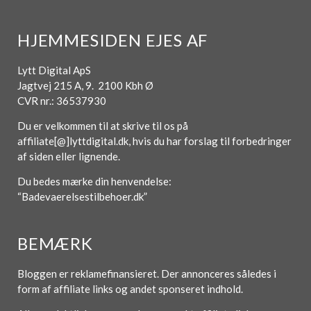
HJEMMESIDEN EJES AF
Lytt Digital ApS
Jagtvej 215 A, 9. 2100 Kbh Ø
CVR nr.: 36537930
Du er velkommen til at skrive til os på
affiliate[@]lyttdigital.dk, hvis du har forslag til forbedringer
af siden eller lignende.
Du bedes mærke din henvendelse:
“Badevaerelsestilbehoer.dk”
BEMÆRK
Bloggen er reklamefinansieret. Der annonceres således i
form af affiliate links og andet sponseret indhold.