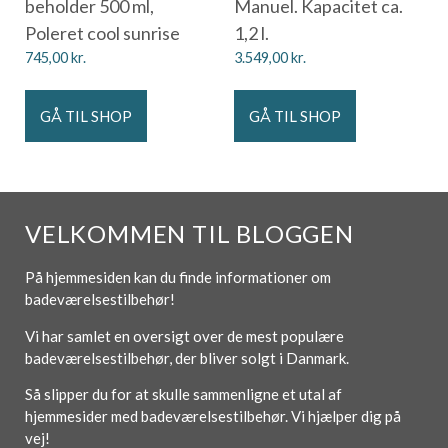
beholder 500 ml,
Manuel. Kapacitet ca.
Poleret cool sunrise
1,2 l.
745,00
kr.
3.549,00
kr.
GÅ TIL SHOP
GÅ TIL SHOP
VELKOMMEN TIL BLOGGEN
På hjemmesiden kan du finde informationer om
badeværelsestilbehør!
Vi har samlet en oversigt over de mest populære
badeværelsestilbehør, der bliver solgt i Danmark.
Så slipper du for at skulle sammenligne et utal af
hjemmesider med badeværelsestilbehør. Vi hjælper dig på
vej!