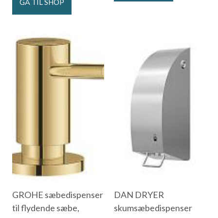
GÅ TIL SHOP
GROHE sæbedispenser
DAN DRYER
til flydende sæbe,
skumsæbedispenser