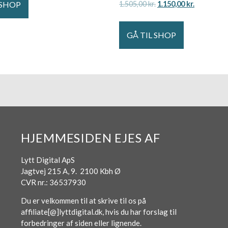
 SHOP
1.505,00
kr.
1.150,00
kr.
GÅ TIL SHOP
HJEMMESIDEN EJES AF
Lytt Digital ApS
Jagtvej 215 A, 9. 2100 Kbh Ø
CVR nr.: 36537930
Du er velkommen til at skrive til os på
affiliate[@]lyttdigital.dk, hvis du har forslag til
forbedringer af siden eller lignende.