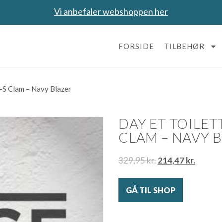
Vi anbefaler webshoppen her
FORSIDE
TILBEHØR
-S Clam – Navy Blazer
DAY ET TOILET
CLAM – NAVY 
329,95
kr.
214,47
kr.
GÅ TIL SHOP