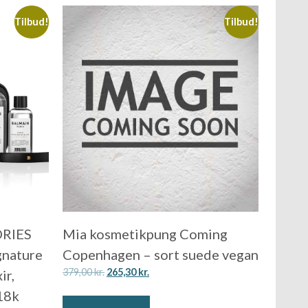
Tilbud!
Tilbud!
ORIES
Mia kosmetikpung Coming
gnature
Copenhagen – sort suede vegan
379,00
kr.
265,30
kr.
ir,
18k