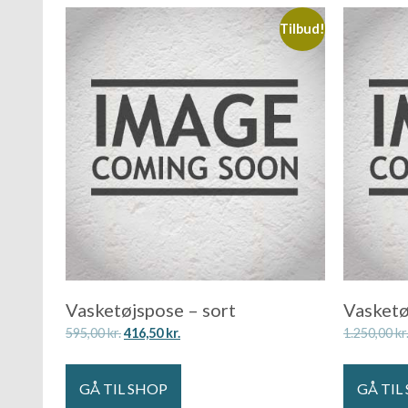
Tilbud!
Vasketøjspose – sort
Vasketø
595,00
kr.
416,50
kr.
1.250,00
kr
GÅ TIL SHOP
GÅ TIL