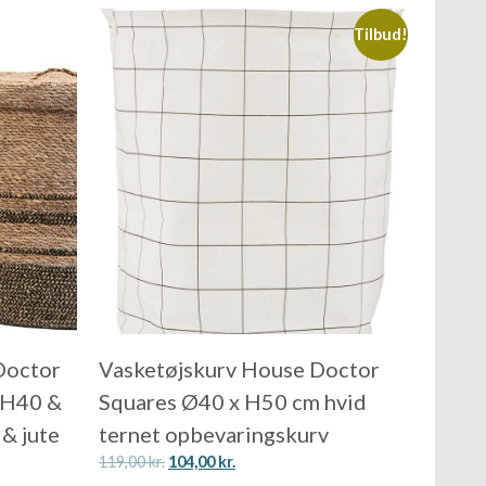
Tilbud!
Doctor
Vasketøjskurv House Doctor
xH40 &
Squares Ø40 x H50 cm hvid
& jute
ternet opbevaringskurv
119,00
kr.
104,00
kr.