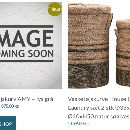
Tilbud!
jskurv AMY – lys grå
Vasketøjskurve House 
.
875,00
kr.
Laundry sæt 2 stk Ø35
Ø40xH50 natur søgræs 
 SHOP
1.099,00
kr.