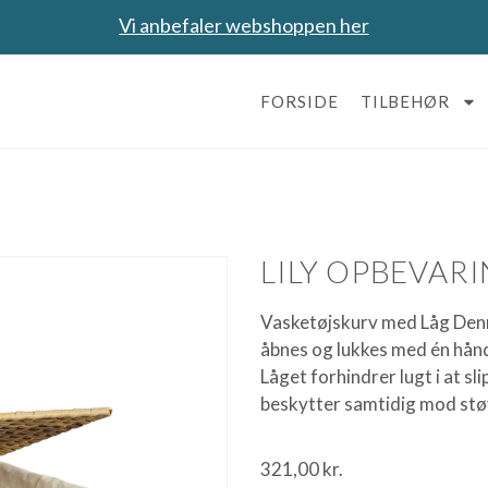
Vi anbefaler webshoppen her
FORSIDE
TILBEHØR
LILY OPBEVARI
Vasketøjskurv med Låg Denn
åbnes og lukkes med én hånd
Låget forhindrer lugt i at sl
beskytter samtidig mod stø
321,00
kr.