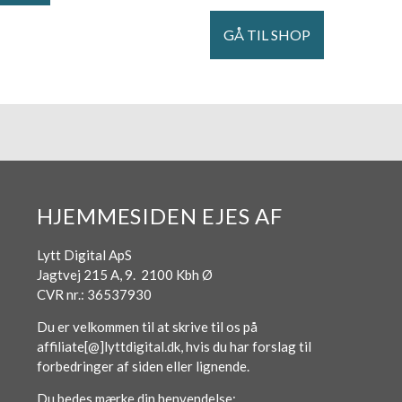
GÅ TIL SHOP
HJEMMESIDEN EJES AF
Lytt Digital ApS
Jagtvej 215 A, 9. 2100 Kbh Ø
CVR nr.: 36537930
Du er velkommen til at skrive til os på
affiliate[@]lyttdigital.dk, hvis du har forslag til
forbedringer af siden eller lignende.
Du bedes mærke din henvendelse: