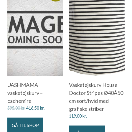
UASHMAMA
Vasketøjskurv House
vasketøjskurv –
Doctor Stripes Ø40Ã50
cachemire
cm sort/hvid med
595,00
kr.
416,50
kr.
grafiske striber
119,00
kr.
GÅ TIL SHOP