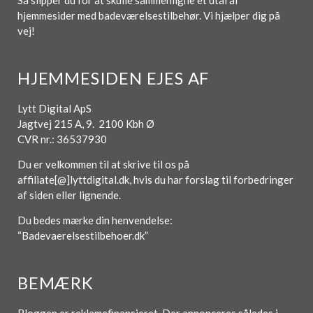
Så slipper du for at skulle sammenligne et utal af
hjemmesider med badeværelsestilbehør. Vi hjælper dig på
vej!
HJEMMESIDEN EJES AF
Lytt Digital ApS
Jagtvej 215 A, 9. 2100 Kbh Ø
CVR nr.: 36537930
Du er velkommen til at skrive til os på
affiliate[@]lyttdigital.dk, hvis du har forslag til forbedringer
af siden eller lignende.
Du bedes mærke din henvendelse:
“Badevaerelsestilbehoer.dk”
BEMÆRK
Bloggen er reklamefinansieret. Der annonceres således i