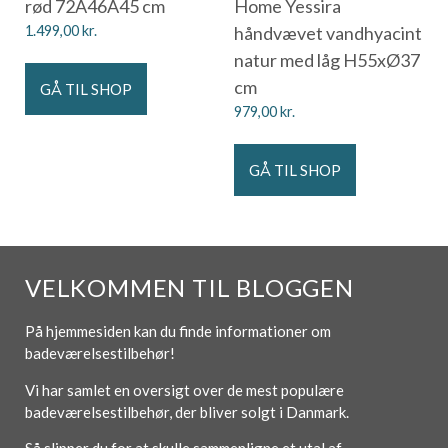
rød 72Ã46Ã45 cm
Home Yessira
1.499,00
kr.
håndvævet vandhyacint
natur med låg H55xØ37
cm
GÅ TIL SHOP
979,00
kr.
GÅ TIL SHOP
VELKOMMEN TIL BLOGGEN
På hjemmesiden kan du finde informationer om
badeværelsestilbehør!
Vi har samlet en oversigt over de mest populære
badeværelsestilbehør, der bliver solgt i Danmark.