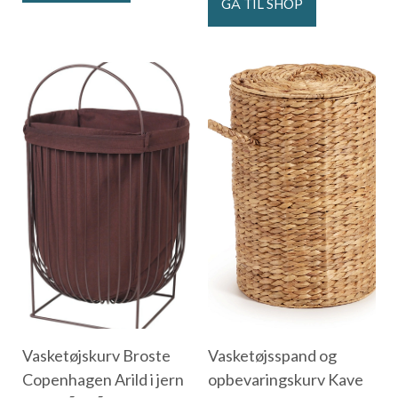
GÅ TIL SHOP
Vasketøjskurv Broste
Vasketøjsspand og
Copenhagen Arild i jern
opbevaringskurv Kave