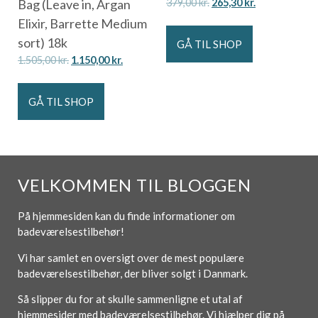
Bag (Leave in, Argan
379,00
kr.
265,30
kr.
Elixir, Barrette Medium
sort) 18k
GÅ TIL SHOP
1.505,00
kr.
1.150,00
kr.
GÅ TIL SHOP
VELKOMMEN TIL BLOGGEN
På hjemmesiden kan du finde informationer om
badeværelsestilbehør!
Vi har samlet en oversigt over de mest populære
badeværelsestilbehør, der bliver solgt i Danmark.
Så slipper du for at skulle sammenligne et utal af
hjemmesider med badeværelsestilbehør. Vi hjælper dig på