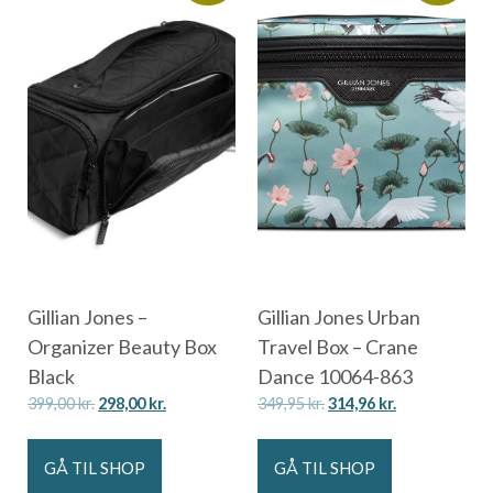
Gillian Jones –
Gillian Jones Urban
Organizer Beauty Box
Travel Box – Crane
Black
Dance 10064-863
399,00
kr.
298,00
kr.
349,95
kr.
314,96
kr.
GÅ TIL SHOP
GÅ TIL SHOP