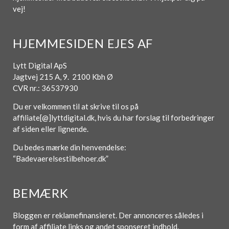
vej!
HJEMMESIDEN EJES AF
Lytt Digital ApS
Jagtvej 215 A, 9. 2100 Kbh Ø
CVR nr.: 36537930
Du er velkommen til at skrive til os på
affiliate[@]lyttdigital.dk, hvis du har forslag til forbedringer
af siden eller lignende.
Du bedes mærke din henvendelse:
“Badevaerelsestilbehoer.dk”
BEMÆRK
Bloggen er reklamefinansieret. Der annonceres således i
form af affiliate links og andet sponseret indhold.