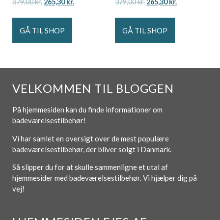
379,00
kr.
265,30
kr.
379,00
kr.
265,30
kr.
GÅ TIL SHOP
GÅ TIL SHOP
VELKOMMEN TIL BLOGGEN
På hjemmesiden kan du finde informationer om
badeværelsestilbehør!
Vi har samlet en oversigt over de mest populære
badeværelsestilbehør, der bliver solgt i Danmark.
Så slipper du for at skulle sammenligne et utal af
hjemmesider med badeværelsestilbehør. Vi hjælper dig på
vej!