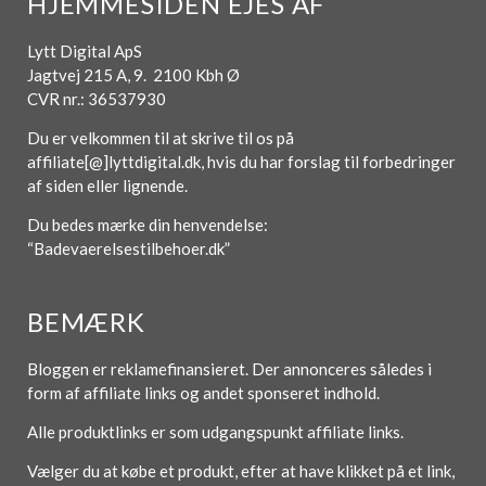
HJEMMESIDEN EJES AF
Lytt Digital ApS
Jagtvej 215 A, 9. 2100 Kbh Ø
CVR nr.: 36537930
Du er velkommen til at skrive til os på
affiliate[@]lyttdigital.dk, hvis du har forslag til forbedringer
af siden eller lignende.
Du bedes mærke din henvendelse:
“Badevaerelsestilbehoer.dk”
BEMÆRK
Bloggen er reklamefinansieret. Der annonceres således i
form af affiliate links og andet sponseret indhold.
Alle produktlinks er som udgangspunkt affiliate links.
Vælger du at købe et produkt, efter at have klikket på et link,