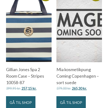
Gillian Jones Spa 2
Mia kosmetikpung
Room Case – Stripes
Coming Copenhagen –
10058-87
sort suede
399,95
kr.
257,15
kr.
379,00
kr.
265,30
kr.
GÅ TIL SHOP
GÅ TIL SHOP